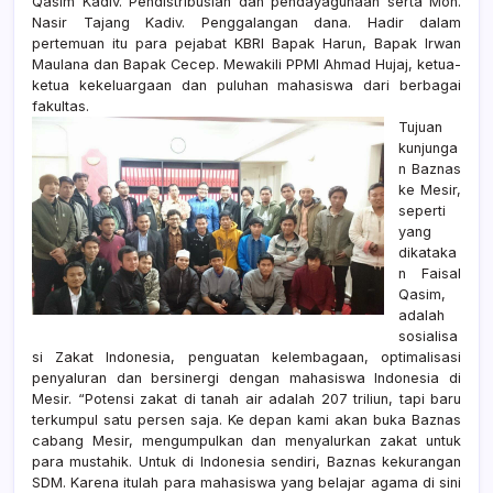
Qasim Kadiv. Pendistribusian dan pendayagunaan serta Moh.
Nasir Tajang Kadiv. Penggalangan dana. Hadir dalam
pertemuan itu para pejabat KBRI Bapak Harun, Bapak Irwan
Maulana dan Bapak Cecep. Mewakili PPMI Ahmad Hujaj, ketua-
ketua kekeluargaan dan puluhan mahasiswa dari berbagai
fakultas.
Tujuan
kunjunga
n Baznas
ke Mesir,
seperti
yang
dikataka
n Faisal
Qasim,
adalah
sosialisa
si Zakat Indonesia, penguatan kelembagaan, optimalisasi
penyaluran dan bersinergi dengan mahasiswa Indonesia di
Mesir. “Potensi zakat di tanah air adalah 207 triliun, tapi baru
terkumpul satu persen saja. Ke depan kami akan buka Baznas
cabang Mesir, mengumpulkan dan menyalurkan zakat untuk
para mustahik. Untuk di Indonesia sendiri, Baznas kekurangan
SDM. Karena itulah para mahasiswa yang belajar agama di sini