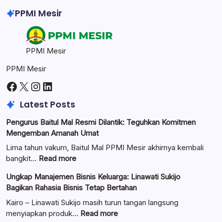
PPMI Mesir
PPMI Mesir
PPMI Mesir
Facebook
X
Instagram
LinkedIn
Latest Posts
Pengurus Baitul Mal Resmi Dilantik: Teguhkan Komitmen
Mengemban Amanah Umat
Lima tahun vakum, Baitul Mal PPMI Mesir akhirnya kembali
:
bangkit…
Read more
Pengurus
Ungkap Manajemen Bisnis Keluarga: Linawati Sukijo
Baitul
Bagikan Rahasia Bisnis Tetap Bertahan
Mal
Resmi
Kairo – Linawati Sukijo masih turun tangan langsung
Dilantik:
:
menyiapkan produk…
Read more