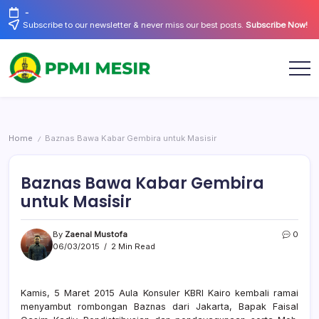
Skip
-
to
Subscribe to our newsletter & never miss our best posts.
Subscribe Now!
content
Official
PPMI
Website
Mesir
Home
Baznas Bawa Kabar Gembira untuk Masisir
/
Baznas Bawa Kabar Gembira
untuk Masisir
By
Zaenal Mustofa
0
06/03/2015
2 Min Read
Kamis, 5 Maret 2015 Aula Konsuler KBRI Kairo kembali ramai
menyambut rombongan Baznas dari Jakarta, Bapak Faisal