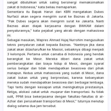
sangat dibutuhkan untuk saling bersinergi memaksimalkan
zakat di Indonesia,” kata beliau memaparkan.
Sementara itu Bapak Harun dari KBRI mengatakan Dubes
Nurfaizi akan segera mengirim surat ke Baznas di Jakarta.
“Pak Dubes segera akan mengirim surat ke Jakarta. Nanti
Baznas akan diajak kerjasama dengan BWKAM dalam
penyalurannya,” kata pejabat yang akrab dengan mahasiswa
ini.
Sebagai masukan, Wapres Ahmad Hujaj Nurrohim mengusulkan
teknis penyaluran zakat kepada Baznas. “Nantinya jika dana
zakat akan di
tasharuf
kan ke Masisir, sebaiknya dibagi menjadi
3 kelompok. Pertama untuk camaba di Indonesia yang hendak
berangkat ke Mesir. Mereka diberi dana zakat untuk
pemberangkatan dan biaya hidup di Mesir, dengan syarat
serius belajar dan tidak mendapatkan beasiswa dari pihak
manapun. Kedua untuk mahasiswa yang sudah di Mesir, dana
zakat bukan untuk yang berprestasi, karena kebanyakan
mereka sudah mendapatkan beasiswa dari berbagai lembaga.
Tapi tentu dengan kesiapan untuk meningkatnya prestasinya.
Ketiga, alokasi zakat untuk
muqarar
dan transportasi. Itu tidak
sulit, PPMI bisa bekerjasama dengan fakultas-fakultas di al-
Azhar dan perusahaan transportasi di Mesir,” tuturnya menutup
dialog selama dua jam tersebut.