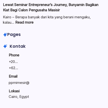
Teguhkan
Ungkap
Lewat Seminar Entrepreneur’s Journey, Bunyamin Bagikan
Komitmen
Manajemen
Kiat Bagi Calon Pengusaha Masisir
Mengemban
Bisnis
Amanah
Keluarga:
Kairo – Berapa banyak dari kita yang berani mengaku,
Umat
Linawati
:
kalau…
Read more
Sukijo
Lewat
Bagikan
Seminar
Pages
Rahasia
Entrepreneur’s
Bisnis
Journey,
Kontak
Tetap
Bunyamin
Bertahan
Bagikan
Phone
Kiat
+
20...
Bagi
+
62...
Calon
Pengusaha
Email
Masisir
ppmimesir@
Lokasi
Cairo, Egypt