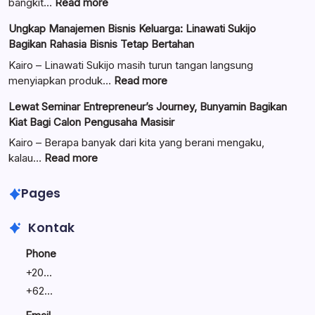
:
bangkit…
Read more
Pengurus
Ungkap Manajemen Bisnis Keluarga: Linawati Sukijo
Baitul
Bagikan Rahasia Bisnis Tetap Bertahan
Mal
Resmi
Kairo – Linawati Sukijo masih turun tangan langsung
Dilantik:
:
menyiapkan produk…
Read more
Teguhkan
Ungkap
Lewat Seminar Entrepreneur’s Journey, Bunyamin Bagikan
Komitmen
Manajemen
Kiat Bagi Calon Pengusaha Masisir
Mengemban
Bisnis
Amanah
Keluarga:
Kairo – Berapa banyak dari kita yang berani mengaku,
Umat
Linawati
:
kalau…
Read more
Sukijo
Lewat
Bagikan
Seminar
Pages
Rahasia
Entrepreneur’s
Bisnis
Journey,
Kontak
Tetap
Bunyamin
Bertahan
Bagikan
Phone
Kiat
+
20...
Bagi
+
62...
Calon
Pengusaha