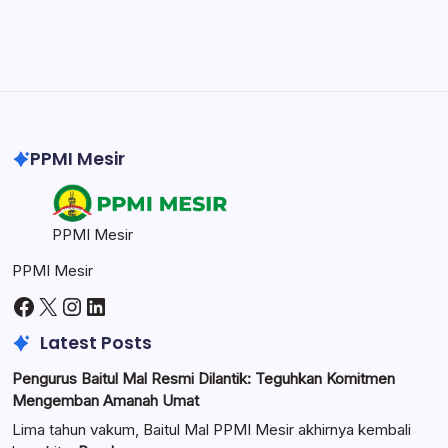
Create precise vector graphics and illustrations.
Photoshop
Professional image and graphic editing tool.
PPMI Mesir
PPMI Mesir
PPMI Mesir
Facebook
X
Instagram
LinkedIn
Latest Posts
Pengurus Baitul Mal Resmi Dilantik: Teguhkan Komitmen
Mengemban Amanah Umat
Lima tahun vakum, Baitul Mal PPMI Mesir akhirnya kembali