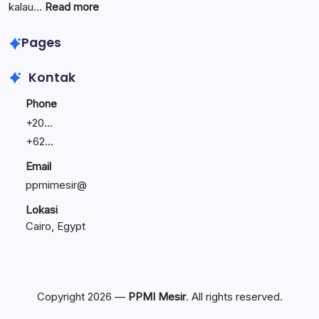
Umat
Linawati
:
kalau…
Read more
Sukijo
Lewat
Bagikan
Seminar
Pages
Rahasia
Entrepreneur’s
Bisnis
Journey,
Kontak
Tetap
Bunyamin
Bertahan
Bagikan
Phone
Kiat
+
20...
Bagi
+
62...
Calon
Pengusaha
Email
Masisir
ppmimesir@
Lokasi
Cairo, Egypt
Copyright 2026 —
PPMI Mesir
. All rights reserved.