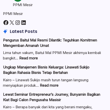
PPMI Mesir
PPMI Mesir
Facebook
X
Instagram
LinkedIn
Latest Posts
Pengurus Baitul Mal Resmi Dilantik: Teguhkan Komitmen
Mengemban Amanah Umat
Lima tahun vakum, Baitul Mal PPMI Mesir akhirnya kembali
:
bangkit…
Read more
Pengurus
Ungkap Manajemen Bisnis Keluarga: Linawati Sukijo
Baitul
Bagikan Rahasia Bisnis Tetap Bertahan
Mal
Resmi
Kairo – Linawati Sukijo masih turun tangan langsung
Dilantik:
:
menyiapkan produk…
Read more
Teguhkan
Ungkap
Lewat Seminar Entrepreneur’s Journey, Bunyamin Bagikan
Komitmen
Manajemen
Kiat Bagi Calon Pengusaha Masisir
Mengemban
Bisnis
Amanah
Keluarga:
Kairo – Berapa banyak dari kita yang berani mengaku,