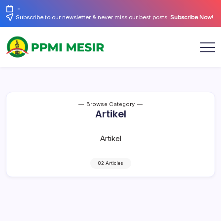
Skip
-
to
Subscribe to our newsletter & never miss our best posts.
Subscribe Now!
content
Official
PPMI
Website
Mesir
Browse Category
Artikel
Artikel
82 Articles