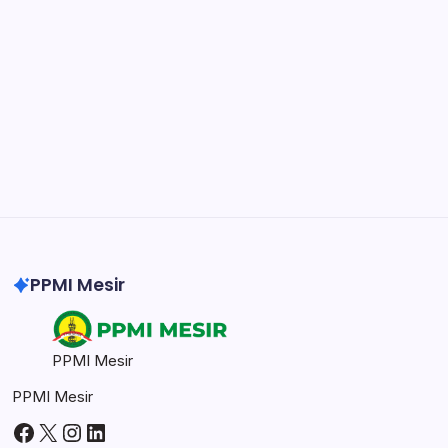
easily.
DaVinci Resolve 20
Professional video and graphic editing tool.
Illustrator
Create precise vector graphics and illustrations.
Photoshop
Professional image and graphic editing tool.
PPMI Mesir
PPMI Mesir
PPMI Mesir
Facebook
X
Instagram
LinkedIn