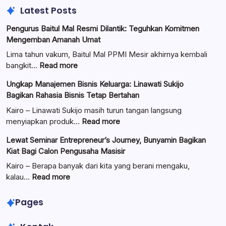
Latest Posts
Pengurus Baitul Mal Resmi Dilantik: Teguhkan Komitmen
Mengemban Amanah Umat
Lima tahun vakum, Baitul Mal PPMI Mesir akhirnya kembali
:
bangkit…
Read more
Pengurus
Ungkap Manajemen Bisnis Keluarga: Linawati Sukijo
Baitul
Bagikan Rahasia Bisnis Tetap Bertahan
Mal
Resmi
Kairo – Linawati Sukijo masih turun tangan langsung
Dilantik:
:
menyiapkan produk…
Read more
Teguhkan
Ungkap
Lewat Seminar Entrepreneur’s Journey, Bunyamin Bagikan
Komitmen
Manajemen
Kiat Bagi Calon Pengusaha Masisir
Mengemban
Bisnis
Amanah
Keluarga:
Kairo – Berapa banyak dari kita yang berani mengaku,
Umat
Linawati
:
kalau…
Read more
Sukijo
Lewat
Bagikan
Seminar
Pages
Rahasia
Entrepreneur’s
Bisnis
Journey,