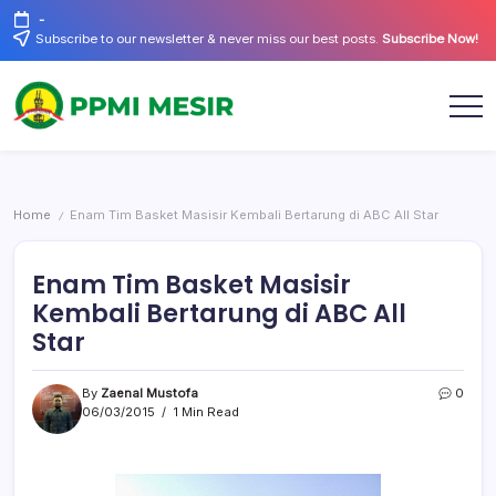
Skip
-
to
Subscribe to our newsletter & never miss our best posts.
Subscribe Now!
content
Official
PPMI
Website
Mesir
Home
Enam Tim Basket Masisir Kembali Bertarung di ABC All Star
/
Enam Tim Basket Masisir
Kembali Bertarung di ABC All
Star
By
Zaenal Mustofa
0
06/03/2015
1 Min Read