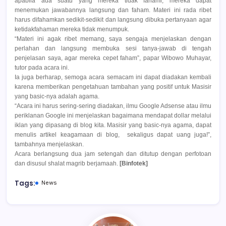
apabila ada suatu yang mereka tidak fahami, mereka dapat
menemukan jawabannya langsung dan faham. Materi ini rada ribet
harus difahamkan sedikit-sedikit dan langsung dibuka pertanyaan agar
ketidakfahaman mereka tidak menumpuk.
“Materi ini agak ribet memang, saya sengaja menjelaskan dengan
perlahan dan langsung membuka sesi tanya-jawab di tengah
penjelasan saya, agar mereka cepet faham”, papar Wibowo Muhayar,
tutor pada acara ini.
Ia juga berharap, semoga acara semacam ini dapat diadakan kembali
karena memberikan pengetahuan tambahan yang positif untuk Masisir
yang basic-nya adalah agama.
“Acara ini harus sering-sering diadakan, ilmu Google Adsense atau ilmu
periklanan Google ini menjelaskan bagaimana mendapat dollar melalui
iklan yang dipasang di blog kita. Masisir yang basic-nya agama, dapat
menulis artikel keagamaan di blog, sekaligus dapat uang juga!”,
tambahnya menjelaskan.
Acara berlangsung dua jam setengah dan ditutup dengan perfotoan
dan disusul shalat magrib berjamaah.
[Binfotek]
Tags:
News