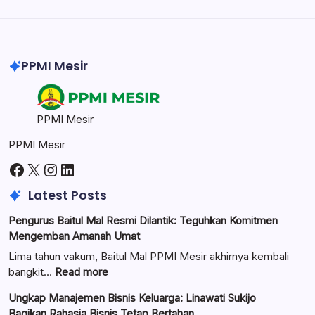
Professional image and graphic editing tool.
PPMI Mesir
PPMI Mesir
PPMI Mesir
Facebook
X
Instagram
LinkedIn
Latest Posts
Pengurus Baitul Mal Resmi Dilantik: Teguhkan Komitmen
Mengemban Amanah Umat
Lima tahun vakum, Baitul Mal PPMI Mesir akhirnya kembali
:
bangkit…
Read more
Pengurus
Ungkap Manajemen Bisnis Keluarga: Linawati Sukijo
Baitul
Bagikan Rahasia Bisnis Tetap Bertahan