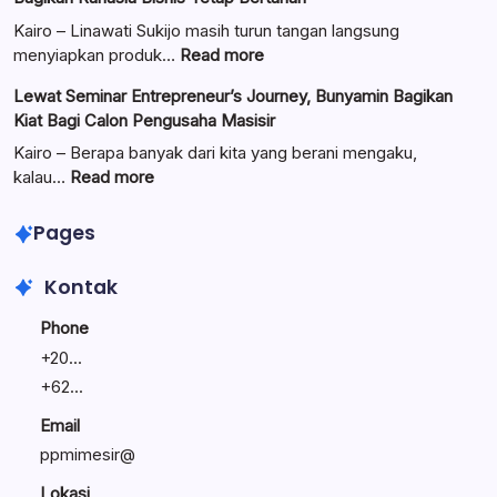
Mal
Resmi
Kairo – Linawati Sukijo masih turun tangan langsung
Dilantik:
:
menyiapkan produk…
Read more
Teguhkan
Ungkap
Lewat Seminar Entrepreneur’s Journey, Bunyamin Bagikan
Komitmen
Manajemen
Kiat Bagi Calon Pengusaha Masisir
Mengemban
Bisnis
Amanah
Keluarga:
Kairo – Berapa banyak dari kita yang berani mengaku,
Umat
Linawati
:
kalau…
Read more
Sukijo
Lewat
Bagikan
Seminar
Pages
Rahasia
Entrepreneur’s
Bisnis
Journey,
Kontak
Tetap
Bunyamin
Bertahan
Bagikan
Phone
Kiat
+
20...
Bagi
+
62...
Calon
Pengusaha
Email
Masisir
ppmimesir@
Lokasi