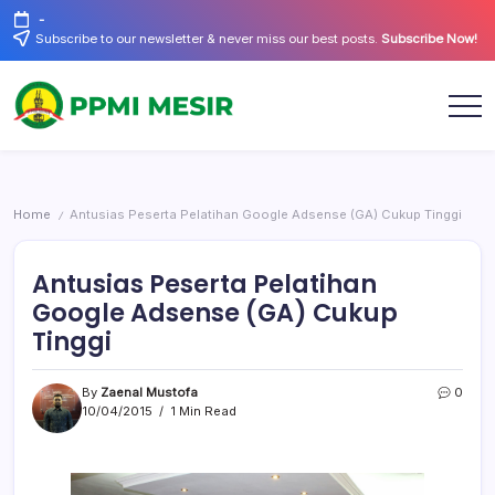
Skip
-
to
Subscribe to our newsletter & never miss our best posts.
Subscribe Now!
content
Official
PPMI
Website
Mesir
Home
Antusias Peserta Pelatihan Google Adsense (GA) Cukup Tinggi
/
Antusias Peserta Pelatihan
Google Adsense (GA) Cukup
Tinggi
By
Zaenal Mustofa
0
10/04/2015
1 Min Read