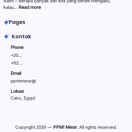
Amanah
Keluarga:
Kairo – Berapa banyak dari kita yang berani mengaku,
Umat
Linawati
:
kalau…
Read more
Sukijo
Lewat
Bagikan
Seminar
Pages
Rahasia
Entrepreneur’s
Bisnis
Journey,
Kontak
Tetap
Bunyamin
Bertahan
Bagikan
Phone
Kiat
+
20...
Bagi
+
62...
Calon
Pengusaha
Email
Masisir
ppmimesir@
Lokasi
Cairo, Egypt
Copyright 2026 —
PPMI Mesir
. All rights reserved.