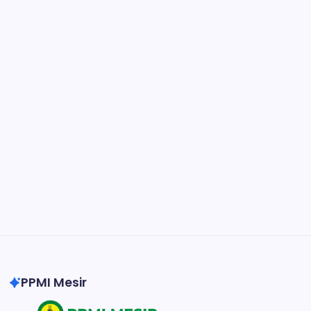
Figma
Collaborate and design interfaces in real-time.
Notion
Organize, track, and collaborate on projects
easily.
DaVinci Resolve 20
Professional video and graphic editing tool.
Illustrator
Create precise vector graphics and illustrations.
Photoshop
Professional image and graphic editing tool.
PPMI Mesir