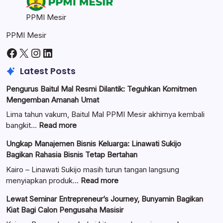
PPMI Mesir
PPMI Mesir
Facebook
X
Instagram
LinkedIn
Latest Posts
Pengurus Baitul Mal Resmi Dilantik: Teguhkan Komitmen
Mengemban Amanah Umat
Lima tahun vakum, Baitul Mal PPMI Mesir akhirnya kembali
:
bangkit…
Read more
Pengurus
Ungkap Manajemen Bisnis Keluarga: Linawati Sukijo
Baitul
Bagikan Rahasia Bisnis Tetap Bertahan
Mal
Resmi
Kairo – Linawati Sukijo masih turun tangan langsung
Dilantik:
:
menyiapkan produk…
Read more
Teguhkan
Ungkap
Lewat Seminar Entrepreneur’s Journey, Bunyamin Bagikan
Komitmen
Manajemen
Kiat Bagi Calon Pengusaha Masisir
Mengemban
Bisnis