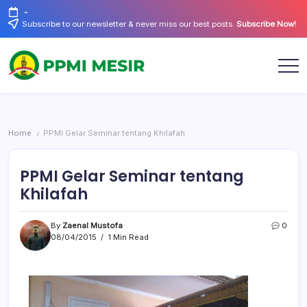
Skip
-
to
Subscribe to our newsletter & never miss our best posts.
Subscribe Now!
content
Official
PPMI
Website
Mesir
Home
PPMI Gelar Seminar tentang Khilafah
/
PPMI Gelar Seminar tentang
Khilafah
By
Zaenal Mustofa
0
08/04/2015
1 Min Read