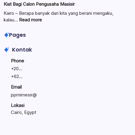
Kiat Bagi Calon Pengusaha Masisir
Mengemban
Bisnis
Amanah
Keluarga:
Kairo – Berapa banyak dari kita yang berani mengaku,
Umat
Linawati
:
kalau…
Read more
Sukijo
Lewat
Bagikan
Seminar
Pages
Rahasia
Entrepreneur’s
Bisnis
Journey,
Kontak
Tetap
Bunyamin
Bertahan
Bagikan
Phone
Kiat
+
20...
Bagi
+
62...
Calon
Pengusaha
Email
Masisir
ppmimesir@
Lokasi
Cairo, Egypt