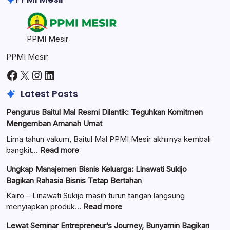
PPMI Mesir
PPMI Mesir
Facebook
X
Instagram
LinkedIn
Latest Posts
Pengurus Baitul Mal Resmi Dilantik: Teguhkan Komitmen
Mengemban Amanah Umat
Lima tahun vakum, Baitul Mal PPMI Mesir akhirnya kembali
:
bangkit…
Read more
Pengurus
Ungkap Manajemen Bisnis Keluarga: Linawati Sukijo
Baitul
Bagikan Rahasia Bisnis Tetap Bertahan
Mal
Resmi
Kairo – Linawati Sukijo masih turun tangan langsung
Dilantik:
:
menyiapkan produk…
Read more
Teguhkan
Ungkap
Lewat Seminar Entrepreneur’s Journey, Bunyamin Bagikan
Komitmen
Manajemen