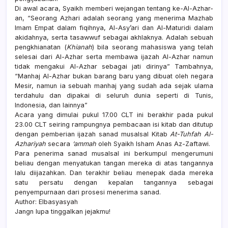
Di awal acara, Syaikh memberi wejangan tentang ke-Al-Azhar-
an, “Seorang Azhari adalah seorang yang menerima Mazhab
Imam Empat dalam fiqihnya, Al-Asy’ari dan Al-Maturidi dalam
akidahnya, serta tasawwuf sebagai akhlaknya. Adalah sebuah
pengkhianatan (
Khianah
) bila seorang mahasiswa yang telah
selesai dari Al-Azhar serta membawa ijazah Al-Azhar namun
tidak mengakui Al-Azhar sebagai jati dirinya” Tambahnya,
“Manhaj Al-Azhar bukan barang baru yang dibuat oleh negara
Mesir, namun ia sebuah manhaj yang sudah ada sejak ulama
terdahulu dan dipakai di seluruh dunia seperti di Tunis,
Indonesia, dan lainnya”
Acara yang dimulai pukul 17.00 CLT ini berakhir pada pukul
23.00 CLT seiring rampungnya pembacaan isi kitab dan ditutup
dengan pemberian ijazah sanad musalsal Kitab
At-Tuhfah Al-
Azhariyah
secara
‘ammah
oleh Syaikh Isham Anas Az-Zaftawi.
Para penerima sanad musalsal ini berkumpul mengerumuni
beliau dengan menyatukan tangan mereka di atas tangannya
lalu diijazahkan. Dan terakhir beliau menepak dada mereka
satu persatu dengan kepalan tangannya sebagai
penyempurnaan dari prosesi menerima sanad.
Author: Elbasyasyah
Jangn lupa tinggalkan jejakmu!