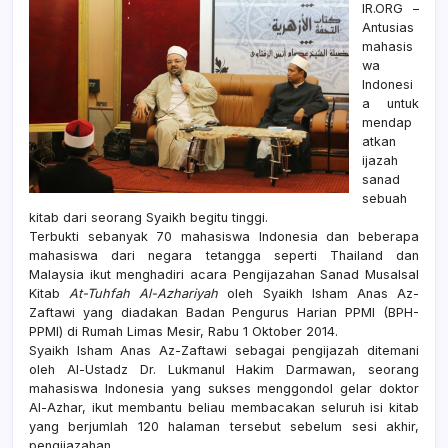
IR.ORG –
Antusias
mahasis
wa
Indonesi
a untuk
mendap
atkan
ijazah
sanad
sebuah
kitab dari seorang Syaikh begitu tinggi.
Terbukti sebanyak 70 mahasiswa Indonesia dan beberapa
mahasiswa dari negara tetangga seperti Thailand dan
Malaysia ikut menghadiri acara Pengijazahan Sanad Musalsal
Kitab
At-Tuhfah Al-Azhariyah
oleh Syaikh Isham Anas Az-
Zaftawi yang diadakan Badan Pengurus Harian PPMI (BPH-
PPMI) di Rumah Limas Mesir, Rabu 1 Oktober 2014.
Syaikh Isham Anas Az-Zaftawi sebagai pengijazah ditemani
oleh Al-Ustadz Dr. Lukmanul Hakim Darmawan, seorang
mahasiswa Indonesia yang sukses menggondol gelar doktor
Al-Azhar, ikut membantu beliau membacakan seluruh isi kitab
yang berjumlah 120 halaman tersebut sebelum sesi akhir,
pengijazahan.