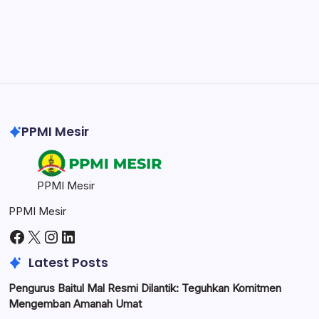
Illustrator
Create precise vector graphics and illustrations.
Photoshop
Professional image and graphic editing tool.
PPMI Mesir
PPMI Mesir
PPMI Mesir
Facebook
X
Instagram
LinkedIn
Latest Posts
Pengurus Baitul Mal Resmi Dilantik: Teguhkan Komitmen
Mengemban Amanah Umat