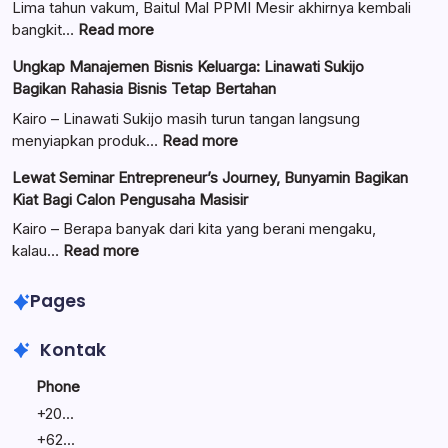
Lima tahun vakum, Baitul Mal PPMI Mesir akhirnya kembali
:
bangkit…
Read more
Pengurus
Ungkap Manajemen Bisnis Keluarga: Linawati Sukijo
Baitul
Bagikan Rahasia Bisnis Tetap Bertahan
Mal
Resmi
Kairo – Linawati Sukijo masih turun tangan langsung
Dilantik:
:
menyiapkan produk…
Read more
Teguhkan
Ungkap
Lewat Seminar Entrepreneur’s Journey, Bunyamin Bagikan
Komitmen
Manajemen
Kiat Bagi Calon Pengusaha Masisir
Mengemban
Bisnis
Amanah
Keluarga:
Kairo – Berapa banyak dari kita yang berani mengaku,
Umat
Linawati
:
kalau…
Read more
Sukijo
Lewat
Bagikan
Seminar
Pages
Rahasia
Entrepreneur’s
Bisnis
Journey,
Kontak
Tetap
Bunyamin
Bertahan
Bagikan
Phone
Kiat
+
20...
Bagi
+
62...
Calon