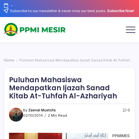
Skip
-
to
Subscribe to our newsletter & never miss our best posts.
Subscribe Now!
content
Official
PPMI
Website
Mesir
Home
Puluhan Mahasiswa Mendapatkan Ijazah Sanad Kitab At-Tuhfah Al-Azhariyah
/
Puluhan Mahasiswa
Mendapatkan Ijazah Sanad
Kitab At-Tuhfah Al-Azhariyah
By
Zaenal Mustofa
0
02/10/2014
2 Min Read
PPMIMES