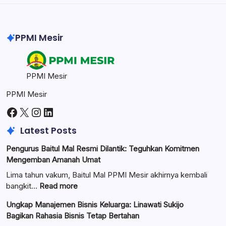
Professional image and graphic editing tool.
PPMI Mesir
PPMI Mesir
PPMI Mesir
Facebook
X
Instagram
LinkedIn
Latest Posts
Pengurus Baitul Mal Resmi Dilantik: Teguhkan Komitmen
Mengemban Amanah Umat
Lima tahun vakum, Baitul Mal PPMI Mesir akhirnya kembali
:
bangkit…
Read more
Pengurus
Ungkap Manajemen Bisnis Keluarga: Linawati Sukijo
Baitul
Bagikan Rahasia Bisnis Tetap Bertahan
Mal