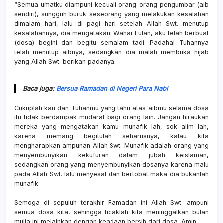
“Semua umatku diampuni kecuali orang-orang pengumbar (aib
sendiri), sungguh buruk seseorang yang melakukan kesalahan
dimalam hari, lalu di pagi hari setelah Allah Swt. menutup
kesalahannya, dia mengatakan: Wahai Fulan, aku telah berbuat
(dosa) begini dan begitu semalam tadi. Padahal Tuhannya
telah menutup aibnya, sedangkan dia malah membuka hijab
yang Allah Swt. berikan padanya.⁣⁣⁣
Baca juga:
Bersua Ramadan di Negeri Para Nabi
Cukuplah kau dan Tuhanmu yang tahu atas aibmu selama dosa
itu tidak berdampak mudarat bagi orang lain. Jangan hiraukan
mereka yang mengatakan kamu munafik lah, sok alim lah,
karena memang begitulah seharusnya, kalau kita
mengharapkan ampunan Allah Swt. Munafik adalah orang yang
menyembunyikan kekufuran dalam jubah keislaman,
sedangkan orang yang menyembunyikan dosanya karena malu
pada Allah Swt. lalu menyesal dan bertobat maka dia bukanlah
munafik.⁣⁣⁣
Semoga di sepuluh terakhir Ramadan ini Allah Swt. ampuni
semua dosa kita, sehingga tidaklah kita meninggalkan bulan
mulia ini melainkan dengan keadaan bersih dari dosa. Amin.