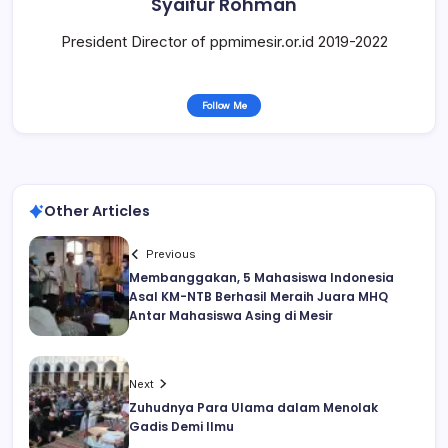
Syaifur Rohman
President Director of ppmimesir.or.id 2019-2022
Follow Me
Other Articles
Previous
Membanggakan, 5 Mahasiswa Indonesia
Asal KM-NTB Berhasil Meraih Juara MHQ
Antar Mahasiswa Asing di Mesir
Next
Zuhudnya Para Ulama dalam Menolak
Gadis Demi Ilmu