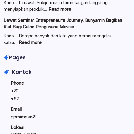
Resmi
Kairo – Linawati Sukijo masih turun tangan langsung
Dilantik:
:
menyiapkan produk…
Read more
Teguhkan
Ungkap
Lewat Seminar Entrepreneur’s Journey, Bunyamin Bagikan
Komitmen
Manajemen
Kiat Bagi Calon Pengusaha Masisir
Mengemban
Bisnis
Amanah
Keluarga:
Kairo – Berapa banyak dari kita yang berani mengaku,
Umat
Linawati
:
kalau…
Read more
Sukijo
Lewat
Bagikan
Seminar
Pages
Rahasia
Entrepreneur’s
Bisnis
Journey,
Kontak
Tetap
Bunyamin
Bertahan
Bagikan
Phone
Kiat
+
20...
Bagi
+
62...
Calon
Pengusaha
Email
Masisir
ppmimesir@
Lokasi