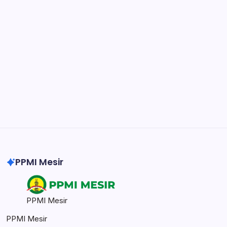
Notion
Organize, track, and collaborate on projects
easily.
DaVinci Resolve 20
Professional video and graphic editing tool.
Illustrator
Create precise vector graphics and illustrations.
Photoshop
Professional image and graphic editing tool.
PPMI Mesir
PPMI Mesir
PPMI Mesir