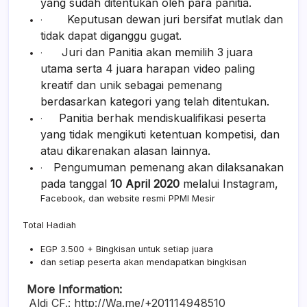
yang sudah ditentukan oleh para panitia.
Keputusan dewan juri bersifat mutlak dan
·
tidak dapat diganggu gugat.
Juri dan Panitia akan memilih 3 juara
·
utama serta 4 juara harapan video paling
kreatif dan unik sebagai pemenang
berdasarkan kategori yang telah ditentukan.
Panitia berhak mendiskualifikasi peserta
·
yang tidak mengikuti ketentuan kompetisi, dan
atau dikarenakan alasan lainnya.
Pengumuman pemenang akan dilaksanakan
·
pada tanggal
10
April 2020
melalui Instagram,
Facebook, dan website resmi PPMI Mesir
Total Hadiah
EGP 3.500 + Bingkisan untuk setiap juara
dan setiap peserta akan mendapatkan bingkisan
More Information:
Aldi CF.: http://Wa.me/+201114948510