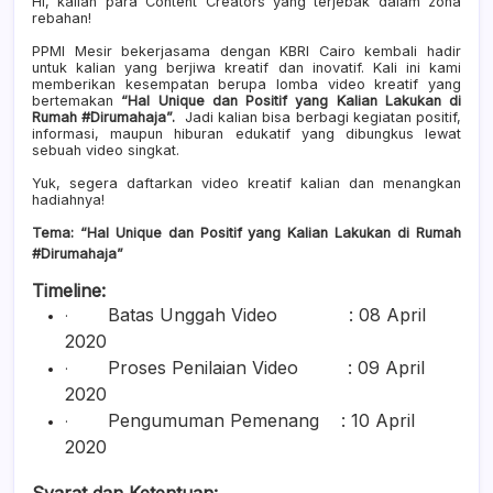
Hi, kalian para Content Creators yang terjebak dalam zona
rebahan!
PPMI Mesir bekerjasama dengan KBRI Cairo kembali hadir
untuk kalian yang berjiwa kreatif dan inovatif. Kali ini kami
memberikan kesempatan berupa lomba video kreatif yang
bertemakan
“Hal Unique dan Positif yang Kalian Lakukan di
Rumah #Dirumahaja”.
Jadi kalian bisa berbagi kegiatan positif,
informasi, maupun hiburan edukatif yang dibungkus lewat
sebuah video singkat.
Yuk, segera daftarkan video kreatif kalian dan menangkan
hadiahnya!
Tema:
“Hal Unique dan Positif yang Kalian Lakukan di Rumah
#Dirumahaja”
Timeline:
Batas Unggah Video
: 08 April
·
2020
Proses Penilaian Video
: 09 April
·
2020
Pengumuman Pemenang
: 10 April
·
2020
Syarat dan Ketentuan: