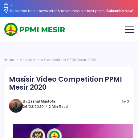
Skip
-
to
Subscribe to our newsletter & never miss our best posts.
Subscribe Now!
content
Official
PPMI
Website
Mesir
Home
Masisir Video Competition PPMI Mesir 2020
/
Masisir Video Competition PPMI
Mesir 2020
By
Zaenal Mustofa
0
26/03/2020
2 Min Read