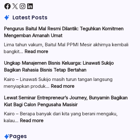
Facebook
X
Instagram
LinkedIn
Latest Posts
Pengurus Baitul Mal Resmi Dilantik: Teguhkan Komitmen
Mengemban Amanah Umat
Lima tahun vakum, Baitul Mal PPMI Mesir akhirnya kembali
:
bangkit…
Read more
Pengurus
Ungkap Manajemen Bisnis Keluarga: Linawati Sukijo
Baitul
Bagikan Rahasia Bisnis Tetap Bertahan
Mal
Resmi
Kairo – Linawati Sukijo masih turun tangan langsung
Dilantik:
:
menyiapkan produk…
Read more
Teguhkan
Ungkap
Lewat Seminar Entrepreneur’s Journey, Bunyamin Bagikan
Komitmen
Manajemen
Kiat Bagi Calon Pengusaha Masisir
Mengemban
Bisnis
Amanah
Keluarga:
Kairo – Berapa banyak dari kita yang berani mengaku,
Umat
Linawati
:
kalau…
Read more
Sukijo
Lewat
Bagikan
Seminar
Pages