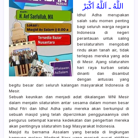
اللَّهُ ـ اَللَّهُ اَكْبَرْ
Idhul Adha merupakan
salah satu momen penting
bagi seluruh warga negara
Indonesia di negeri
perantauan untuk saling
bersilaturahim mengobati
rindu akan tanah air, tidak
terlepas mereka yang ada
di Mesir. Ajang silaturahim
hari raya kurban selalu
dinanti dan disambut
dengan antusias yang
begitu besar dari seluruh kalangan masyarakat Indonesia di
Mesir.
Sebuah keunikan dan menjadi adat dikalangan WNI Mesir
dalam menjalin silaturahim antar sesama dalam momen besar
Idhul Fitri dan Idhul Adha yaitu mereka akan berkumpul di
sebuah masjid yang telah diperizinkan penggunaannya oleh
pengurus setempat karena kedekatan dan pengertian mereka
akan pentingnya silaturahim bagi Masyarakat Indonesia.
Masjid itu bernama Assalam yang berada di lingkungan
kampung melayu Madinat Nasr yang menjadi pusat aktifitas