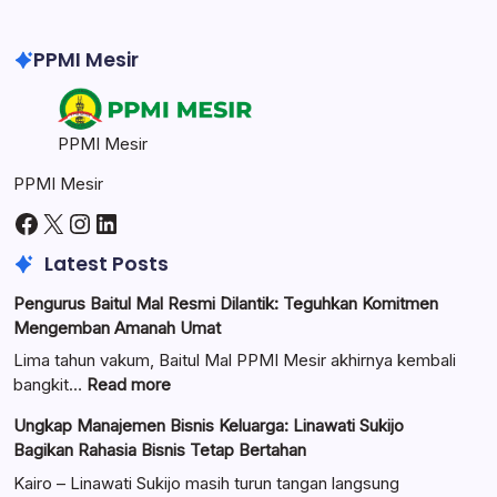
PPMI Mesir
PPMI Mesir
PPMI Mesir
Facebook
X
Instagram
LinkedIn
Latest Posts
Pengurus Baitul Mal Resmi Dilantik: Teguhkan Komitmen
Mengemban Amanah Umat
Lima tahun vakum, Baitul Mal PPMI Mesir akhirnya kembali
:
bangkit…
Read more
Pengurus
Ungkap Manajemen Bisnis Keluarga: Linawati Sukijo
Baitul
Bagikan Rahasia Bisnis Tetap Bertahan
Mal
Resmi
Kairo – Linawati Sukijo masih turun tangan langsung