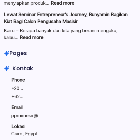
Dilantik:
:
menyiapkan produk…
Read more
Teguhkan
Ungkap
Lewat Seminar Entrepreneur’s Journey, Bunyamin Bagikan
Komitmen
Manajemen
Kiat Bagi Calon Pengusaha Masisir
Mengemban
Bisnis
Amanah
Keluarga:
Kairo – Berapa banyak dari kita yang berani mengaku,
Umat
Linawati
:
kalau…
Read more
Sukijo
Lewat
Bagikan
Seminar
Pages
Rahasia
Entrepreneur’s
Bisnis
Journey,
Kontak
Tetap
Bunyamin
Bertahan
Bagikan
Phone
Kiat
+
20...
Bagi
+
62...
Calon
Pengusaha
Email
Masisir
ppmimesir@
Lokasi
Cairo, Egypt