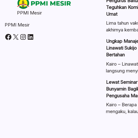
Pengurus Baitul
Teguhkan Kom
PPMI Mesir
Umat
Lima tahun vak
PPMI Mesir
akhirnya kemba
Facebook
X
Instagram
LinkedIn
Ungkap Manaje
Linawati Sukijo
Bertahan
Kairo – Linawat
langsung meny
Lewat Seminar 
Bunyamin Bagik
Pengusaha Mas
Kairo – Berapa 
mengaku, kal