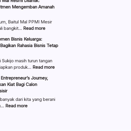
 Mal Resmi Dilantik:
itmen Mengemban Amanah
um, Baitul Mal PPMI Mesir
:
li bangkit…
Read more
Pengurus
men Bisnis Keluarga:
Baitul
 Bagikan Rahasia Bisnis Tetap
Mal
Resmi
Dilantik:
i Sukijo masih turun tangan
Teguhkan
:
iapkan produk…
Read more
Komitmen
Ungkap
Entrepreneur’s Journey,
Mengemban
Manajemen
an Kiat Bagi Calon
Amanah
Bisnis
isir
Umat
Keluarga:
Linawati
banyak dari kita yang berani
Sukijo
:
au…
Read more
Bagikan
Lewat
Rahasia
Seminar
Bisnis
Entrepreneur’s