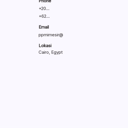
Phone
+
20...
+
62...
Email
ppmimesir@
Lokasi
Cairo, Egypt