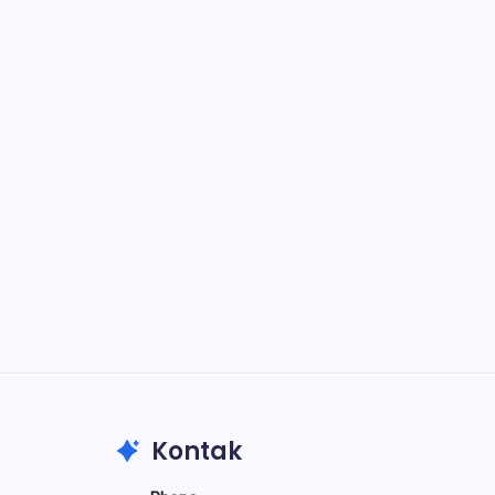
Notion
Organize, track, and collaborate on
projects easily.
DaVinci Resolve 20
Professional video and graphic editing
tool.
Illustrator
Create precise vector graphics and
illustrations.
Photoshop
Professional image and graphic editing
tool.
Kontak