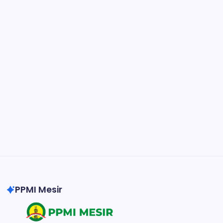
Collaborate and design interfaces in real-time.
Notion
Organize, track, and collaborate on projects
easily.
DaVinci Resolve 20
Professional video and graphic editing tool.
Illustrator
Create precise vector graphics and illustrations.
Photoshop
Professional image and graphic editing tool.
PPMI Mesir