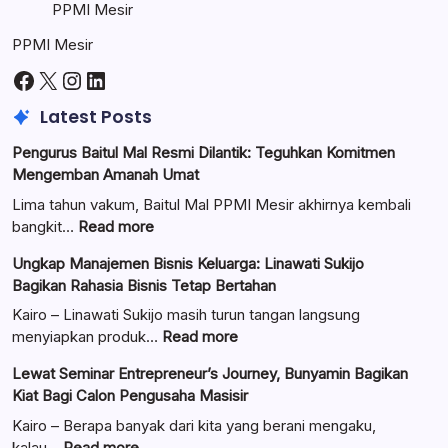
PPMI Mesir
PPMI Mesir
Facebook
X
Instagram
LinkedIn
Latest Posts
Pengurus Baitul Mal Resmi Dilantik: Teguhkan Komitmen
Mengemban Amanah Umat
Lima tahun vakum, Baitul Mal PPMI Mesir akhirnya kembali
:
bangkit…
Read more
Pengurus
Ungkap Manajemen Bisnis Keluarga: Linawati Sukijo
Baitul
Bagikan Rahasia Bisnis Tetap Bertahan
Mal
Resmi
Kairo – Linawati Sukijo masih turun tangan langsung
Dilantik:
:
menyiapkan produk…
Read more
Teguhkan
Ungkap
Lewat Seminar Entrepreneur’s Journey, Bunyamin Bagikan
Komitmen
Manajemen
Kiat Bagi Calon Pengusaha Masisir
Mengemban
Bisnis
Amanah
Keluarga:
Kairo – Berapa banyak dari kita yang berani mengaku,
Umat
Linawati
:
kalau…
Read more