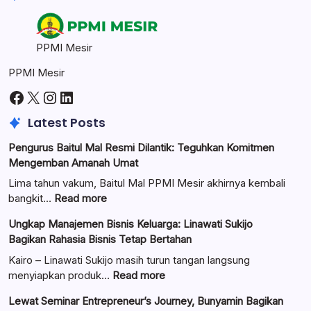
PPMI Mesir
PPMI Mesir
Facebook
X
Instagram
LinkedIn
Latest Posts
Pengurus Baitul Mal Resmi Dilantik: Teguhkan Komitmen
Mengemban Amanah Umat
Lima tahun vakum, Baitul Mal PPMI Mesir akhirnya kembali
:
bangkit…
Read more
Pengurus
Ungkap Manajemen Bisnis Keluarga: Linawati Sukijo
Baitul
Bagikan Rahasia Bisnis Tetap Bertahan
Mal
Resmi
Kairo – Linawati Sukijo masih turun tangan langsung
Dilantik:
:
menyiapkan produk…
Read more
Teguhkan
Ungkap
Lewat Seminar Entrepreneur’s Journey, Bunyamin Bagikan
Komitmen
Manajemen