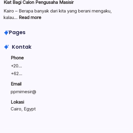
Kiat Bagi Calon Pengusaha Masisir
Mengemban
Bisnis
Amanah
Keluarga:
Kairo – Berapa banyak dari kita yang berani mengaku,
Umat
Linawati
:
kalau…
Read more
Sukijo
Lewat
Bagikan
Seminar
Pages
Rahasia
Entrepreneur’s
Bisnis
Journey,
Kontak
Tetap
Bunyamin
Bertahan
Bagikan
Phone
Kiat
+
20...
Bagi
+
62...
Calon
Pengusaha
Email
Masisir
ppmimesir@
Lokasi
Cairo, Egypt