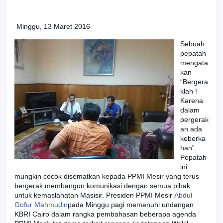
Minggu, 13 Maret 2016
Sebuah
pepatah
mengata
kan
“Bergera
klah !
Karena
dalam
pergerak
an ada
keberka
han”.
Pepatah
ini
mungkin cocok disematkan kepada PPMI Mesir yang terus
bergerak membangun komunikasi dengan semua pihak
untuk kemaslahatan Masisir. Presiden PPMI Mesir
Abdul
Gofur Mahmudin
pada Minggu pagi memenuhi undangan
KBRI Cairo dalam rangka pembahasan beberapa agenda