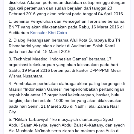
diseleksi. Adapun pertemuan diadakan setiap minggu dengan
tiga kali pertemuan dan sudah berjalan dari tanggal 23
Februari 2016 yang akan selesai pada tanggal 04 April 2016.
1. Seminar Penyuluhan dan Pencegahan Terorisme bersama
BNPT yang akan dilaksanakan pada Rabu, 16 Maret 2016 di
Auditarium
Konsuler Kbri Cairo
.
2. Dialog Kebangsaan bersama Wali Kota Surabaya Ibu Tri
Rismaharini yang akan dihelat di Auditarium Solah Kamil
pada hari Jum’at, 18 Maret 2016.
3. Technical Meeting “Indonesian Games” bersama 17
organisasi kekeluargaan yang akan laksanakan pada hari
Sabtu, 19 Maret 2016 bertempat di kantor DPP-PPMI Mesir
Wisma Nusantara.
4. Pembukaan perhelatan olahraga akbar paling bergengsi di
Masisir “Indonesian Games” memperlombakan pertandingan
sepak bola antar 17 organisasi kekeluargaan, basket, bulu
tangkis, dan lari estafet 1000 meter yang akan dilaksanakan
pada hari Senin, 21 Maret 2016 di Nadhi Tala’i Zahra Nasr
City
5. “Rihlah Tarbawiyah” ke masyayich diantaranya Syech
Abdul Salam Al-syita, syech Abdul Baist Al-Kattany, dan syech
Ala Mushtafa Na’imah serta ziarah ke makam para Aulia di