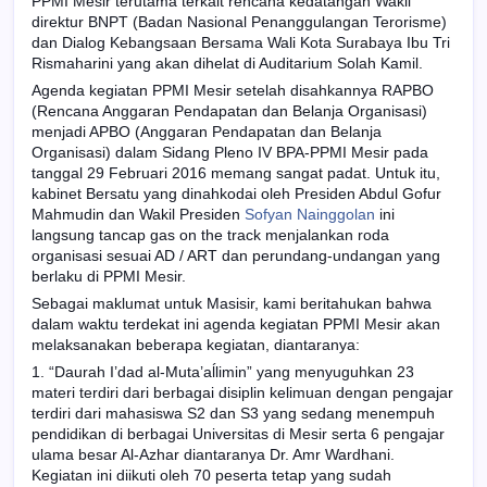
PPMI Mesir terutama terkait rencana kedatangan Wakil
direktur BNPT (Badan Nasional Penanggulangan Terorisme)
dan Dialog Kebangsaan Bersama Wali Kota Surabaya Ibu Tri
Rismaharini yang akan dihelat di Auditarium Solah Kamil.
Agenda kegiatan PPMI Mesir setelah disahkannya RAPBO
(Rencana Anggaran Pendapatan dan Belanja Organisasi)
menjadi APBO (Anggaran Pendapatan dan Belanja
Organisasi) dalam Sidang Pleno IV BPA-PPMI Mesir pada
tanggal 29 Februari 2016 memang sangat padat. Untuk itu,
kabinet Bersatu yang dinahkodai oleh Presiden Abdul Gofur
Mahmudin dan Wakil Presiden
Sofyan Nainggolan
ini
langsung tancap gas on the track menjalankan roda
organisasi sesuai AD / ART dan perundang-undangan yang
berlaku di PPMI Mesir.
Sebagai maklumat untuk Masisir, kami beritahukan bahwa
dalam waktu terdekat ini agenda kegiatan PPMI Mesir akan
melaksanakan beberapa kegiatan, diantaranya:
1. “Daurah I’dad al-Muta’aĺlimin” yang menyuguhkan 23
materi terdiri dari berbagai disiplin kelimuan dengan pengajar
terdiri dari mahasiswa S2 dan S3 yang sedang menempuh
pendidikan di berbagai Universitas di Mesir serta 6 pengajar
ulama besar Al-Azhar diantaranya Dr. Amr Wardhani.
Kegiatan ini diikuti oleh 70 peserta tetap yang sudah