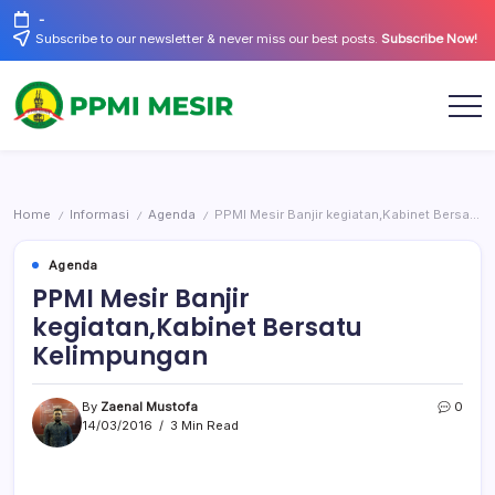
Skip
-
to
Subscribe to our newsletter & never miss our best posts.
Subscribe Now!
content
Official
PPMI
Website
Mesir
Home
Informasi
Agenda
PPMI Mesir Banjir kegiatan,Kabinet Bersatu Kelimpungan
/
/
/
Agenda
PPMI Mesir Banjir
kegiatan,Kabinet Bersatu
Kelimpungan
By
Zaenal Mustofa
0
14/03/2016
3 Min Read