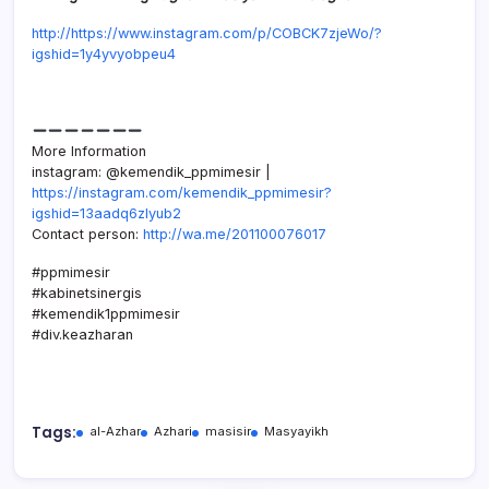
http://https://www.instagram.com/p/COBCK7zjeWo/?
igshid=1y4yvyobpeu4
More Information
instagram: @kemendik_ppmimesir |
https://instagram.com/kemendik_ppmimesir?
igshid=13aadq6zlyub2
Contact person:
http://wa.me/201100076017
#ppmimesir
#kabinetsinergis
#kemendik1ppmimesir
#div.keazharan
Tags:
al-Azhar
Azhari
masisir
Masyayikh