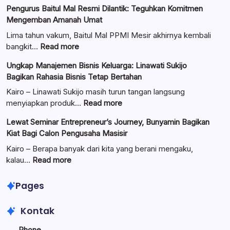
Pengurus Baitul Mal Resmi Dilantik: Teguhkan Komitmen
Mengemban Amanah Umat
Lima tahun vakum, Baitul Mal PPMI Mesir akhirnya kembali
:
bangkit…
Read more
Pengurus
Ungkap Manajemen Bisnis Keluarga: Linawati Sukijo
Baitul
Bagikan Rahasia Bisnis Tetap Bertahan
Mal
Resmi
Kairo – Linawati Sukijo masih turun tangan langsung
Dilantik:
:
menyiapkan produk…
Read more
Teguhkan
Ungkap
Lewat Seminar Entrepreneur’s Journey, Bunyamin Bagikan
Komitmen
Manajemen
Kiat Bagi Calon Pengusaha Masisir
Mengemban
Bisnis
Amanah
Keluarga:
Kairo – Berapa banyak dari kita yang berani mengaku,
Umat
Linawati
:
kalau…
Read more
Sukijo
Lewat
Bagikan
Seminar
Pages
Rahasia
Entrepreneur’s
Bisnis
Journey,
Kontak
Tetap
Bunyamin
Bertahan
Bagikan
Phone