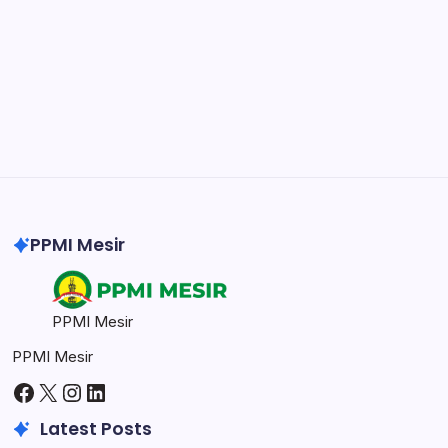
DaVinci Resolve 20
Professional video and graphic editing tool.
Illustrator
Create precise vector graphics and illustrations.
Photoshop
Professional image and graphic editing tool.
PPMI Mesir
PPMI Mesir
PPMI Mesir
Facebook
X
Instagram
LinkedIn
Latest Posts