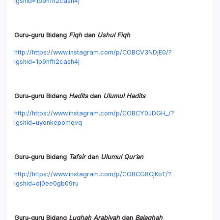
igshid=1p9nfh2cash4j
Guru-guru Bidang
Fiqh
dan
Ushul Fiqh
http://https://www.instagram.com/p/COBCV3NDjE0/?
igshid=1p9nfh2cash4j
Guru-guru Bidang
Hadits
dan
Ulumul Hadits
http://https://www.instagram.com/p/COBCY0JDGH_/?
igshid=uyonkepomqvq
Guru-guru Bidang
Tafsir
dan
Ulumul Qur’an
http://https://www.instagram.com/p/COBCG8CjKoT/?
igshid=dj0ee0gb09ru
Guru-guru Bidang
Lughah Arabiyah
dan
Balaghah