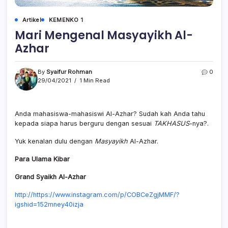
Artikel
KEMENKO 1
Mari Mengenal Masyayikh Al-
Azhar
By
Syaifur Rohman
0
29/04/2021
1 Min Read
Anda mahasiswa-mahasiswi Al-Azhar? Sudah kah Anda tahu
kepada siapa harus berguru dengan sesuai
TAKHASUS
-nya?.
Yuk kenalan dulu dengan
Masyayikh
Al-Azhar.
Para Ulama Kibar
Grand Syaikh Al-Azhar
http://https://www.instagram.com/p/COBCeZgjMMF/?
igshid=152mney40izja