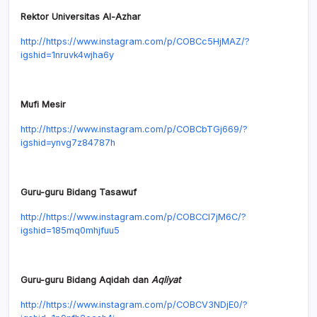
Rektor Universitas Al-Azhar
http://https://www.instagram.com/p/COBCc5HjMAZ/?
igshid=1nruvk4wjha6y
Mufi Mesir
http://https://www.instagram.com/p/COBCbTGj669/?
igshid=ynvg7z84787h
Guru-guru Bidang Tasawuf
http://https://www.instagram.com/p/COBCCI7jM6C/?
igshid=185mq0mhjfuu5
Guru-guru Bidang Aqidah dan
Aqliyat
http://https://www.instagram.com/p/COBCV3NDjE0/?