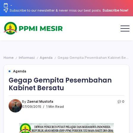
Skip
-
to
Subscribe to our newsletter & never miss our best posts.
Subscribe Now!
content
Official
PPMI
Website
Mesir
Home
Informasi
Agenda
Gegap Gempita Pesembahan Kabinet Bersatu
/
/
/
Agenda
Gegap Gempita Pesembahan
Kabinet Bersatu
By
Zaenal Mustofa
0
07/09/2015
1 Min Read