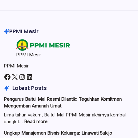
Photoshop
Professional image and graphic editing tool.
PPMI Mesir
PPMI Mesir
PPMI Mesir
Facebook
X
Instagram
LinkedIn
Latest Posts
Pengurus Baitul Mal Resmi Dilantik: Teguhkan Komitmen
Mengemban Amanah Umat
Lima tahun vakum, Baitul Mal PPMI Mesir akhirnya kembali
:
bangkit…
Read more
Pengurus
Ungkap Manajemen Bisnis Keluarga: Linawati Sukijo
Baitul