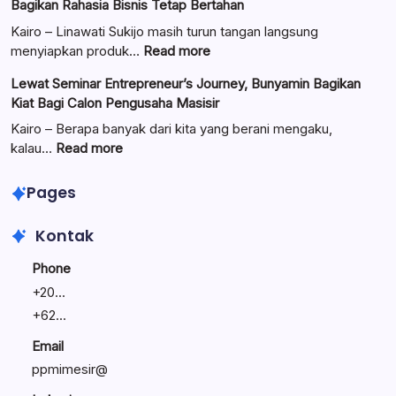
Bagikan Rahasia Bisnis Tetap Bertahan
Mal
Resmi
Kairo – Linawati Sukijo masih turun tangan langsung
Dilantik:
:
menyiapkan produk…
Read more
Teguhkan
Ungkap
Lewat Seminar Entrepreneur’s Journey, Bunyamin Bagikan
Komitmen
Manajemen
Kiat Bagi Calon Pengusaha Masisir
Mengemban
Bisnis
Amanah
Keluarga:
Kairo – Berapa banyak dari kita yang berani mengaku,
Umat
Linawati
:
kalau…
Read more
Sukijo
Lewat
Bagikan
Seminar
Pages
Rahasia
Entrepreneur’s
Bisnis
Journey,
Kontak
Tetap
Bunyamin
Bertahan
Bagikan
Phone
Kiat
+
20...
Bagi
+
62...
Calon
Pengusaha
Email
Masisir
ppmimesir@