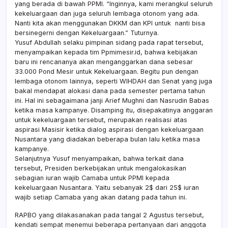
yang berada di bawah PPMI. “Inginnya, kami merangkul seluruh
kekeluargaan dan juga seluruh lembaga otonom yang ada.
Nanti kita akan menggunakan DKKM dan KPI untuk nanti bisa
bersinegerni dengan Kekeluargaan.” Tuturnya.
Yusuf Abdullah selaku pimpinan sidang pada rapat tersebut,
menyampaikan kepada tim Ppmimesir.id, bahwa
kebijakan
baru ini rencananya akan menganggarkan dana sebesar
33.000 Pond Mesir untuk Kekeluargaan. Begitu pun dengan
lembaga otonom lainnya, seperti WIHDAH dan Senat yang juga
bakal mendapat alokasi dana pada semester pertama tahun
ini. Hal ini sebagaimana janji Arief Mughni dan Nasrudin Babas
ketika masa kampanye. Disamping itu, disepakatinya anggaran
untuk kekeluargaan tersebut, merupakan realisasi atas
aspirasi Masisir ketika dialog aspirasi dengan kekeluargaan
Nusantara yang diadakan beberapa bulan lalu ketika masa
kampanye.
Selanjutnya Yusuf menyampaikan, bahwa terkait dana
tersebut, Presiden berkebijakan untuk mengalokasikan
sebagian iuran wajib Camaba untuk PPMI kepada
kekeluargaan Nusantara. Yaitu sebanyak 2$ dari 25$ iuran
wajib setiap
Camaba yang akan datang pada tahun ini.
RAPBO yang dilakasanakan pada tangal 2 Agustus tersebut,
kendati sempat menemui beberapa pertanyaan dari anggota