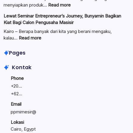
Dilantik:
:
menyiapkan produk…
Read more
Teguhkan
Ungkap
Lewat Seminar Entrepreneur’s Journey, Bunyamin Bagikan
Komitmen
Manajemen
Kiat Bagi Calon Pengusaha Masisir
Mengemban
Bisnis
Amanah
Keluarga:
Kairo – Berapa banyak dari kita yang berani mengaku,
Umat
Linawati
:
kalau…
Read more
Sukijo
Lewat
Bagikan
Seminar
Pages
Rahasia
Entrepreneur’s
Bisnis
Journey,
Kontak
Tetap
Bunyamin
Bertahan
Bagikan
Phone
Kiat
+
20...
Bagi
+
62...
Calon
Pengusaha
Email
Masisir
ppmimesir@
Lokasi
Cairo, Egypt