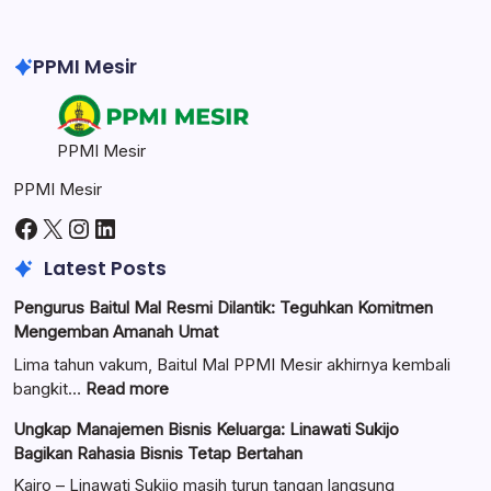
PPMI Mesir
PPMI Mesir
PPMI Mesir
Facebook
X
Instagram
LinkedIn
Latest Posts
Pengurus Baitul Mal Resmi Dilantik: Teguhkan Komitmen
Mengemban Amanah Umat
Lima tahun vakum, Baitul Mal PPMI Mesir akhirnya kembali
:
bangkit…
Read more
Pengurus
Ungkap Manajemen Bisnis Keluarga: Linawati Sukijo
Baitul
Bagikan Rahasia Bisnis Tetap Bertahan
Mal
Resmi
Kairo – Linawati Sukijo masih turun tangan langsung