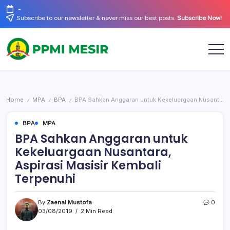
Skip
-
to
Subscribe to our newsletter & never miss our best posts.
Subscribe Now!
content
Official
PPMI
Website
Mesir
Home
MPA
BPA
BPA Sahkan Anggaran untuk Kekeluargaan Nusantara, Aspirasi Masisir Kembali Terpenuhi
/
/
/
BPA
MPA
BPA Sahkan Anggaran untuk
Kekeluargaan Nusantara,
Aspirasi Masisir Kembali
Terpenuhi
By
Zaenal Mustofa
0
03/08/2019
2 Min Read