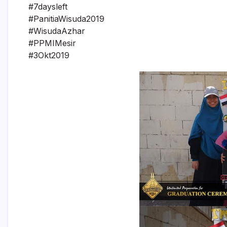
#7daysleft
#PanitiaWisuda2019
#WisudaAzhar
#PPMIMesir
#3Okt2019