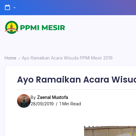
Skip
-
to
content
Official
PPMI
Website
Mesir
Home
Ayo Ramaikan Acara Wisuda PPMI Mesir 2019
/
Ayo Ramaikan Acara Wisud
By
Zaenal Mustofa
28/09/2019
1 Min Read