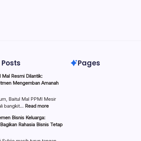
 Posts
Pages
 Mal Resmi Dilantik:
itmen Mengemban Amanah
um, Baitul Mal PPMI Mesir
:
li bangkit…
Read more
Pengurus
men Bisnis Keluarga:
Baitul
 Bagikan Rahasia Bisnis Tetap
Mal
Resmi
Dilantik:
i Sukijo masih turun tangan