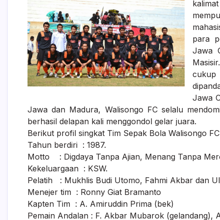
kalima
mempu
mahasis
para p
Jawa C
Masisir
cukup 
dipand
Jawa C
Jawa dan Madura, Walisongo FC selalu mendomin
berhasil delapan kali menggondol gelar juara.
Berikut profil singkat Tim Sepak Bola Walisongo FC
Tahun berdiri : 1987.
Motto : Digdaya Tanpa Ajian, Menang Tanpa Mer
Kekeluargaan : KSW.
Pelatih : Mukhlis Budi Utomo, Fahmi Akbar dan Uli
Menejer tim : Ronny Giat Bramanto
Kapten Tim : A. Amiruddin Prima (bek)
Pemain Andalan : F. Akbar Mubarok (gelandang), A. 