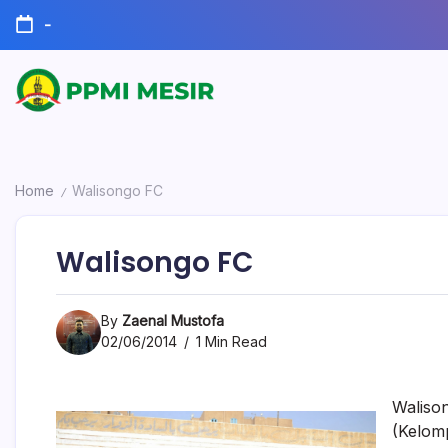
Skip
-
to
content
Official
PPMI
Website
Mesir
Home
Walisongo FC
/
Walisongo FC
By
Zaenal Mustofa
02/06/2014
1 Min Read
Waliso
(Kelomp