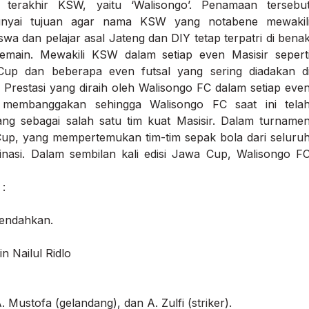
t terakhir KSW, yaitu ‘Walisongo’. Penamaan tersebu
nyai tujuan agar nama KSW yang notabene mewakil
wa dan pelajar asal Jateng dan DIY tetap terpatri di bena
emain. Mewakili KSW dalam setiap even Masisir sepert
up dan beberapa even futsal yang sering diadakan d
. Prestasi yang diraih oleh Walisongo FC dalam setiap eve
membanggakan sehingga Walisongo FC saat ini tela
ang sebagai salah satu tim kuat Masisir. Dalam turname
up, yang mempertemukan tim-tim sepak bola dari seluru
asi. Dalam sembilan kali edisi Jawa Cup, Walisongo F
 :
endahkan.
n Nailul Ridlo
Mustofa (gelandang), dan A. Zulfi (striker).