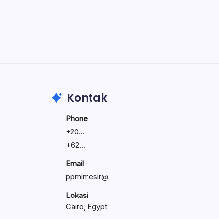
Create precise vector graphics and
illustrations.
Photoshop
Professional image and graphic editing
tool.
Kontak
Phone
+
20...
+
62...
Email
ppmimesir@
Lokasi
Cairo, Egypt