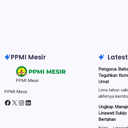
PPMI Mesir
Latest
Pengurus Baitul
Teguhkan Kom
PPMI Mesir
Umat
Lima tahun vak
PPMI Mesir
akhirnya kemba
Facebook
X
Instagram
LinkedIn
Ungkap Manaje
Linawati Sukijo
Bertahan
Kairo – Linawat