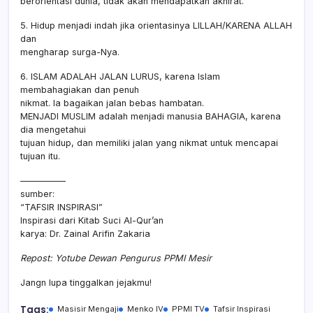
berorientasi dunia, tidak akan mendapatkan akhirat.
5. Hidup menjadi indah jika orientasinya LILLAH/KARENA ALLAH
dan
mengharap surga-Nya.
6. ISLAM ADALAH JALAN LURUS, karena Islam
membahagiakan dan penuh
nikmat. Ia bagaikan jalan bebas hambatan.
MENJADI MUSLIM adalah menjadi manusia BAHAGIA, karena
dia mengetahui
tujuan hidup, dan memiliki jalan yang nikmat untuk mencapai
tujuan itu.
—————
sumber:
“TAFSIR INSPIRASI”
Inspirasi dari Kitab Suci Al-Qur’an
karya: Dr. Zainal Arifin Zakaria
Repost: Yotube Dewan Pengurus PPMI Mesir
Jangn lupa tinggalkan jejakmu!
Tags:
Masisir Mengaji
Menko IV
PPMI TV
Tafsir Inspirasi