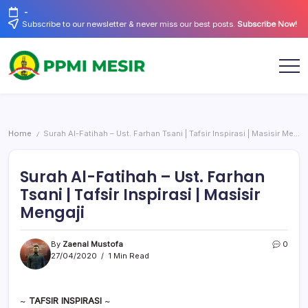
Skip
-
to
Subscribe to our newsletter & never miss our best posts.
Subscribe Now!
content
Official
PPMI
Website
Mesir
Home
Surah Al-Fatihah – Ust. Farhan Tsani | Tafsir Inspirasi | Masisir Mengaji
/
Surah Al-Fatihah – Ust. Farhan
Tsani | Tafsir Inspirasi | Masisir
Mengaji
By
Zaenal Mustofa
0
27/04/2020
1 Min Read
~
TAFSIR INSPIRASI
~