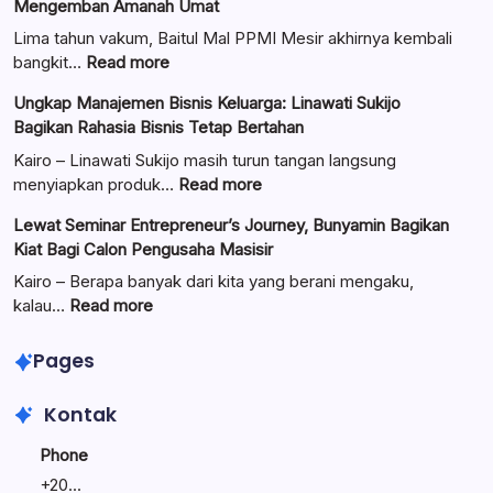
Mengemban Amanah Umat
Lima tahun vakum, Baitul Mal PPMI Mesir akhirnya kembali
:
bangkit…
Read more
Pengurus
Ungkap Manajemen Bisnis Keluarga: Linawati Sukijo
Baitul
Bagikan Rahasia Bisnis Tetap Bertahan
Mal
Resmi
Kairo – Linawati Sukijo masih turun tangan langsung
Dilantik:
:
menyiapkan produk…
Read more
Teguhkan
Ungkap
Lewat Seminar Entrepreneur’s Journey, Bunyamin Bagikan
Komitmen
Manajemen
Kiat Bagi Calon Pengusaha Masisir
Mengemban
Bisnis
Amanah
Keluarga:
Kairo – Berapa banyak dari kita yang berani mengaku,
Umat
Linawati
:
kalau…
Read more
Sukijo
Lewat
Bagikan
Seminar
Pages
Rahasia
Entrepreneur’s
Bisnis
Journey,
Kontak
Tetap
Bunyamin
Bertahan
Bagikan
Phone
Kiat
+
20...