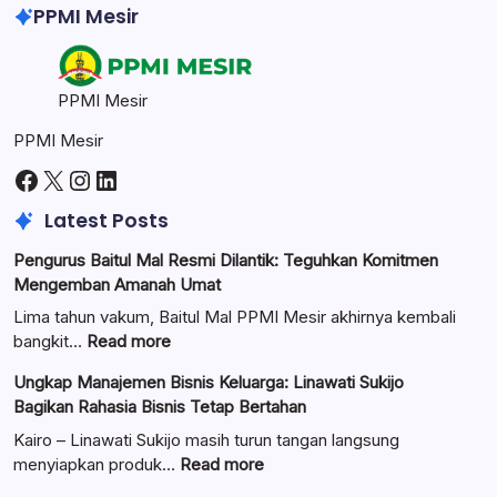
PPMI Mesir
PPMI Mesir
PPMI Mesir
Facebook
X
Instagram
LinkedIn
Latest Posts
Pengurus Baitul Mal Resmi Dilantik: Teguhkan Komitmen
Mengemban Amanah Umat
Lima tahun vakum, Baitul Mal PPMI Mesir akhirnya kembali
:
bangkit…
Read more
Pengurus
Ungkap Manajemen Bisnis Keluarga: Linawati Sukijo
Baitul
Bagikan Rahasia Bisnis Tetap Bertahan
Mal
Resmi
Kairo – Linawati Sukijo masih turun tangan langsung
Dilantik:
:
menyiapkan produk…
Read more
Teguhkan
Ungkap