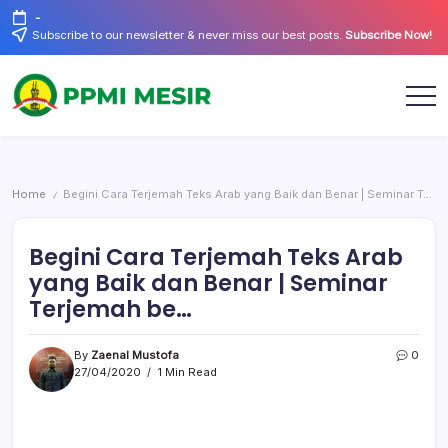
Skip
-
to
Subscribe to our newsletter & never miss our best posts.
Subscribe Now!
content
Official
PPMI
Website
Mesir
Home
Begini Cara Terjemah Teks Arab yang Baik dan Benar | Seminar Terjemah be…
/
Begini Cara Terjemah Teks Arab
yang Baik dan Benar | Seminar
Terjemah be…
By
Zaenal Mustofa
0
27/04/2020
1 Min Read