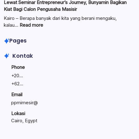
Lewat Seminar Entrepreneur’s Journey, Bunyamin Bagikan
Komitmen
Manajemen
Kiat Bagi Calon Pengusaha Masisir
Mengemban
Bisnis
Amanah
Keluarga:
Kairo – Berapa banyak dari kita yang berani mengaku,
Umat
Linawati
:
kalau…
Read more
Sukijo
Lewat
Bagikan
Seminar
Pages
Rahasia
Entrepreneur’s
Bisnis
Journey,
Kontak
Tetap
Bunyamin
Bertahan
Bagikan
Phone
Kiat
+
20...
Bagi
+
62...
Calon
Pengusaha
Email
Masisir
ppmimesir@
Lokasi
Cairo, Egypt