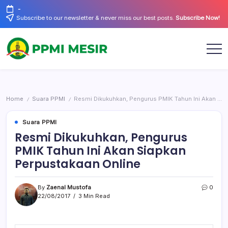
Skip
-
to
Subscribe to our newsletter & never miss our best posts.
Subscribe Now!
content
Official
PPMI
Website
Mesir
Home
Suara PPMI
Resmi Dikukuhkan, Pengurus PMIK Tahun Ini Akan Siapkan Perpustakaan Online
/
/
Suara PPMI
Resmi Dikukuhkan, Pengurus
PMIK Tahun Ini Akan Siapkan
Perpustakaan Online
By
Zaenal Mustofa
0
22/08/2017
3 Min Read