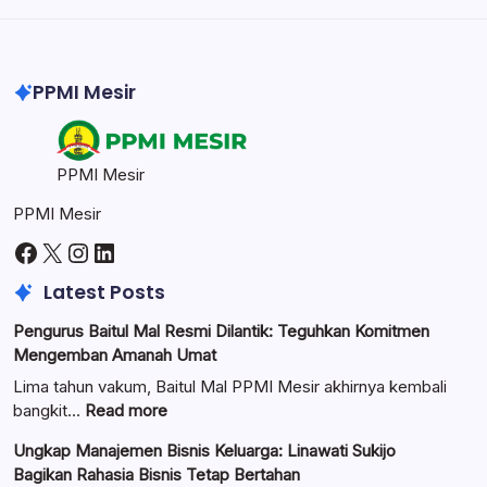
Professional image and graphic editing tool.
PPMI Mesir
PPMI Mesir
PPMI Mesir
Facebook
X
Instagram
LinkedIn
Latest Posts
Pengurus Baitul Mal Resmi Dilantik: Teguhkan Komitmen
Mengemban Amanah Umat
Lima tahun vakum, Baitul Mal PPMI Mesir akhirnya kembali
:
bangkit…
Read more
Pengurus
Ungkap Manajemen Bisnis Keluarga: Linawati Sukijo
Baitul
Bagikan Rahasia Bisnis Tetap Bertahan
Mal