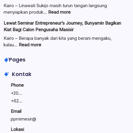
Resmi
Kairo – Linawati Sukijo masih turun tangan langsung
Dilantik:
:
menyiapkan produk…
Read more
Teguhkan
Ungkap
Lewat Seminar Entrepreneur’s Journey, Bunyamin Bagikan
Komitmen
Manajemen
Kiat Bagi Calon Pengusaha Masisir
Mengemban
Bisnis
Amanah
Keluarga:
Kairo – Berapa banyak dari kita yang berani mengaku,
Umat
Linawati
:
kalau…
Read more
Sukijo
Lewat
Bagikan
Seminar
Pages
Rahasia
Entrepreneur’s
Bisnis
Journey,
Kontak
Tetap
Bunyamin
Bertahan
Bagikan
Phone
Kiat
+
20...
Bagi
+
62...
Calon
Pengusaha
Email
Masisir
ppmimesir@
Lokasi