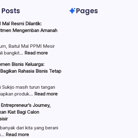
 Posts
Pages
 Mal Resmi Dilantik:
itmen Mengemban Amanah
um, Baitul Mal PPMI Mesir
:
li bangkit…
Read more
Pengurus
men Bisnis Keluarga:
Baitul
 Bagikan Rahasia Bisnis Tetap
Mal
Resmi
Dilantik:
i Sukijo masih turun tangan
Teguhkan
:
iapkan produk…
Read more
Komitmen
Ungkap
Entrepreneur’s Journey,
Mengemban
Manajemen
an Kiat Bagi Calon
Amanah
Bisnis
isir
Umat
Keluarga:
Linawati
banyak dari kita yang berani
Sukijo
:
au…
Read more