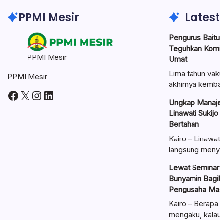
PPMI Mesir
Latest
Pengurus Baitul
Teguhkan Kom
PPMI Mesir
Umat
Lima tahun vak
PPMI Mesir
akhirnya kemba
Facebook
X
Instagram
LinkedIn
Ungkap Manaje
Linawati Sukijo
Bertahan
Kairo – Linawat
langsung meny
Lewat Seminar 
Bunyamin Bagik
Pengusaha Mas
Kairo – Berapa 
mengaku, kal