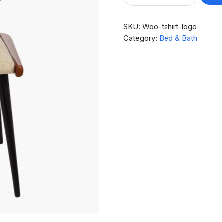
Roman
Wall
Clock
SKU:
Woo-tshirt-logo
quantity
Category:
Bed & Bath