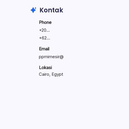
Kontak
Phone
+
20...
+
62...
Email
ppmimesir@
Lokasi
Cairo, Egypt