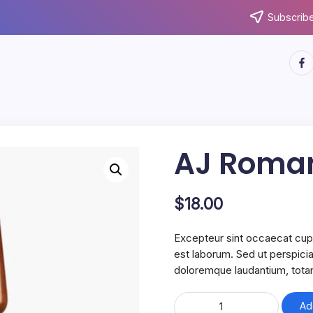
Subscribe
http
AJ Roman
$
18.00
Excepteur sint occaecat cupid
est laborum. Sed ut perspici
doloremque laudantium, tota
AJ
Ad