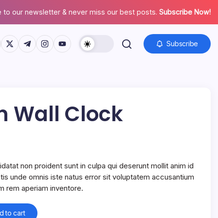
 to our newsletter & never miss our best posts.
Subscribe Now!
s://www.facebook.com/
https://twitter.com/
https://t.me/
https://www.instagram.com/
https://youtube.com/
Subscribe
 Wall Clock
atat non proident sunt in culpa qui deserunt mollit anim id
atis unde omnis iste natus error sit voluptatem accusantium
m rem aperiam inventore.
d to cart