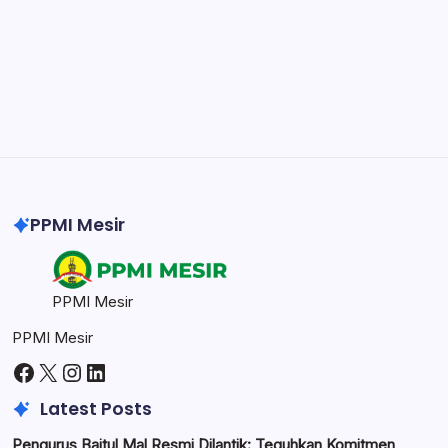
Professional video and graphic editing tool.
Illustrator
Create precise vector graphics and illustrations.
Photoshop
Professional image and graphic editing tool.
PPMI Mesir
PPMI Mesir
PPMI Mesir
Facebook
X
Instagram
LinkedIn
Latest Posts
Pengurus Baitul Mal Resmi Dilantik: Teguhkan Komitmen