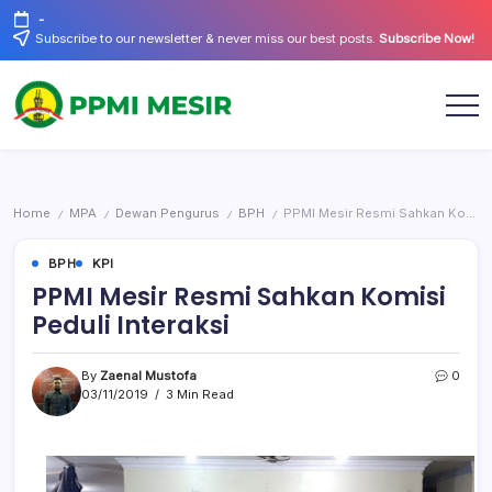
Skip
-
to
Subscribe to our newsletter & never miss our best posts.
Subscribe Now!
content
Official
PPMI
Website
Mesir
Home
MPA
Dewan Pengurus
BPH
PPMI Mesir Resmi Sahkan Komisi Peduli Interaksi
/
/
/
/
BPH
KPI
PPMI Mesir Resmi Sahkan Komisi
Peduli Interaksi
By
Zaenal Mustofa
0
03/11/2019
3 Min Read