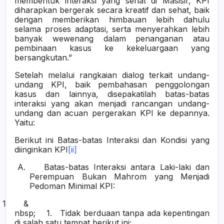
membentuk interaksi yang sehat di Masisir, KPI
diharapkan bergerak secara kreatif dan sehat, baik
dengan memberikan himbauan lebih dahulu
selama proses adaptasi, serta menyerahkan lebih
banyak wewenang dalam penanganan atau
pembinaan kasus ke kekeluargaan yang
bersangkutan.”
Setelah melalui rangkaian dialog terkait undang-
undang KPI, baik pembahasan penggolongan
kasus dan lainnya, disepakatilah batas-batas
interaksi yang akan menjadi rancangan undang-
undang dan acuan pergerakan KPI ke depannya.
Yaitu:
Berikut ini
B
atas-batas Interaksi dan Kondisi yang
diinginkan KPI
[ii]
A.
Batas-batas Interaksi antara Laki-laki dan
Perempuan Bukan Mahrom yang Menjadi
Pedoman Minimal KPI:
1 &
nbsp; 1.
Tidak berduaan tanpa ada kepentingan
di salah satu tempat berikut ini;