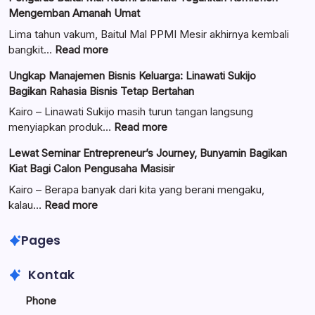
Mengemban Amanah Umat
Lima tahun vakum, Baitul Mal PPMI Mesir akhirnya kembali
:
bangkit…
Read more
Pengurus
Ungkap Manajemen Bisnis Keluarga: Linawati Sukijo
Baitul
Bagikan Rahasia Bisnis Tetap Bertahan
Mal
Resmi
Kairo – Linawati Sukijo masih turun tangan langsung
Dilantik:
:
menyiapkan produk…
Read more
Teguhkan
Ungkap
Lewat Seminar Entrepreneur’s Journey, Bunyamin Bagikan
Komitmen
Manajemen
Kiat Bagi Calon Pengusaha Masisir
Mengemban
Bisnis
Amanah
Keluarga:
Kairo – Berapa banyak dari kita yang berani mengaku,
Umat
Linawati
:
kalau…
Read more
Sukijo
Lewat
Bagikan
Seminar
Pages
Rahasia
Entrepreneur’s
Bisnis
Journey,
Kontak
Tetap
Bunyamin
Bertahan
Bagikan
Phone
Kiat