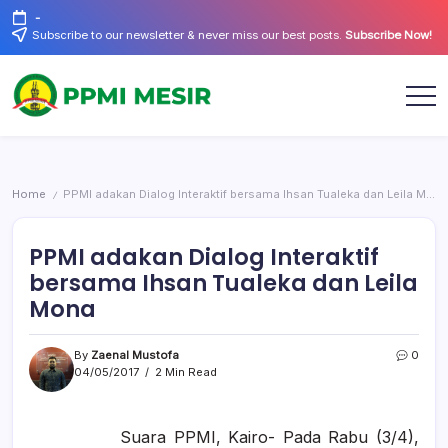
Skip
-
to
Subscribe to our newsletter & never miss our best posts.
Subscribe Now!
content
Official
PPMI
Website
Mesir
Home
PPMI adakan Dialog Interaktif bersama Ihsan Tualeka dan Leila Mona
/
PPMI adakan Dialog Interaktif
bersama Ihsan Tualeka dan Leila
Mona
By
Zaenal Mustofa
0
04/05/2017
2 Min Read
Suara PPMI, Kairo- Pada Rabu (3/4),