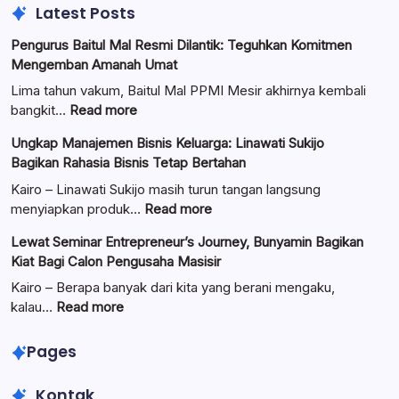
Latest Posts
Pengurus Baitul Mal Resmi Dilantik: Teguhkan Komitmen
Mengemban Amanah Umat
Lima tahun vakum, Baitul Mal PPMI Mesir akhirnya kembali
:
bangkit…
Read more
Pengurus
Ungkap Manajemen Bisnis Keluarga: Linawati Sukijo
Baitul
Bagikan Rahasia Bisnis Tetap Bertahan
Mal
Resmi
Kairo – Linawati Sukijo masih turun tangan langsung
Dilantik:
:
menyiapkan produk…
Read more
Teguhkan
Ungkap
Lewat Seminar Entrepreneur’s Journey, Bunyamin Bagikan
Komitmen
Manajemen
Kiat Bagi Calon Pengusaha Masisir
Mengemban
Bisnis
Amanah
Keluarga:
Kairo – Berapa banyak dari kita yang berani mengaku,
Umat
Linawati
:
kalau…
Read more
Sukijo
Lewat
Bagikan
Seminar
Pages
Rahasia
Entrepreneur’s
Bisnis
Journey,
Kontak