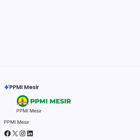
easily.
DaVinci Resolve 20
Professional video and graphic editing tool.
Illustrator
Create precise vector graphics and illustrations.
Photoshop
Professional image and graphic editing tool.
PPMI Mesir
PPMI Mesir
PPMI Mesir
Facebook
X
Instagram
LinkedIn