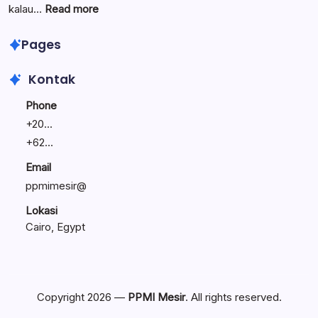
Umat
Linawati
:
kalau…
Read more
Sukijo
Lewat
Bagikan
Seminar
Pages
Rahasia
Entrepreneur’s
Bisnis
Journey,
Kontak
Tetap
Bunyamin
Bertahan
Bagikan
Phone
Kiat
+
20...
Bagi
+
62...
Calon
Pengusaha
Email
Masisir
ppmimesir@
Lokasi
Cairo, Egypt
Copyright 2026 —
PPMI Mesir
. All rights reserved.