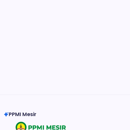
Figma
Collaborate and design interfaces in real-time.
Notion
Organize, track, and collaborate on projects
easily.
DaVinci Resolve 20
Professional video and graphic editing tool.
Illustrator
Create precise vector graphics and illustrations.
Photoshop
Professional image and graphic editing tool.
PPMI Mesir