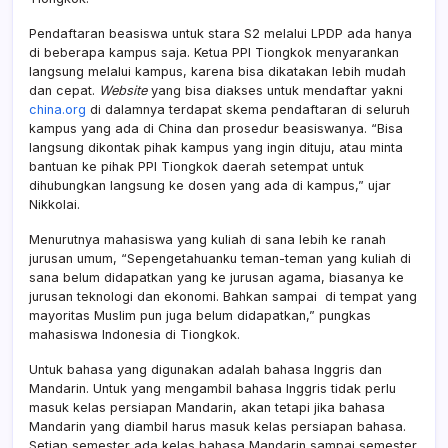
Pendaftaran beasiswa untuk stara S2 melalui LPDP ada hanya
di beberapa kampus saja. Ketua PPI Tiongkok menyarankan
langsung melalui kampus, karena bisa dikatakan lebih mudah
dan cepat.
Website
yang bisa diakses untuk mendaftar yakni
china.org
di dalamnya terdapat skema pendaftaran di seluruh
kampus yang ada di China dan prosedur beasiswanya. “Bisa
langsung dikontak pihak kampus yang ingin dituju, atau minta
bantuan ke pihak PPI Tiongkok daerah setempat untuk
dihubungkan langsung ke dosen yang ada di kampus,” ujar
Nikkolai.
Menurutnya mahasiswa yang kuliah di sana lebih ke ranah
jurusan umum, “Sepengetahuanku teman-teman yang kuliah di
sana belum didapatkan yang ke jurusan agama, biasanya ke
jurusan teknologi dan ekonomi. Bahkan sampai di tempat yang
mayoritas Muslim pun juga belum didapatkan,” pungkas
mahasiswa Indonesia di Tiongkok.
Untuk bahasa yang digunakan adalah bahasa Inggris dan
Mandarin. Untuk yang mengambil bahasa Inggris tidak perlu
masuk kelas persiapan Mandarin, akan tetapi jika bahasa
Mandarin yang diambil harus masuk kelas persiapan bahasa.
Setiap semester ada kelas bahasa Mandarin sampai semester