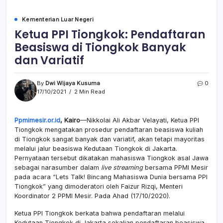
Kementerian Luar Negeri
Ketua PPI Tiongkok: Pendaftaran
Beasiswa di Tiongkok Banyak
dan Variatif
By
Dwi Wijaya Kusuma
0
17/10/2021
2 Min Read
Ppmimesir.or.id
, Kairo
—Nikkolai Ali Akbar Velayati, Ketua PPI
Tiongkok mengatakan prosedur pendaftaran beasiswa kuliah
di Tiongkok sangat banyak dan variatif, akan tetapi mayoritas
melalui jalur beasiswa Kedutaan Tiongkok di Jakarta.
Pernyataan tersebut dikatakan mahasiswa Tiongkok asal Jawa
sebagai narasumber dalam
live streaming
bersama PPMI Mesir
pada acara “Lets Talk! Bincang Mahasiswa Dunia bersama PPI
Tiongkok” yang dimoderatori oleh Faizur Rizqi, Menteri
Koordinator 2 PPMI Mesir. Pada Ahad (17/10/2020).
Ketua PPI Tiongkok berkata bahwa pendaftaran melalui
Kedutaan Tiongkok di Jakarta sekalian pendaftaran beasiswa.