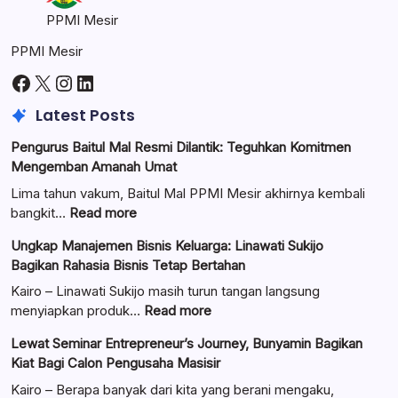
PPMI Mesir
PPMI Mesir
Facebook
X
Instagram
LinkedIn
Latest Posts
Pengurus Baitul Mal Resmi Dilantik: Teguhkan Komitmen
Mengemban Amanah Umat
Lima tahun vakum, Baitul Mal PPMI Mesir akhirnya kembali
:
bangkit…
Read more
Pengurus
Ungkap Manajemen Bisnis Keluarga: Linawati Sukijo
Baitul
Bagikan Rahasia Bisnis Tetap Bertahan
Mal
Resmi
Kairo – Linawati Sukijo masih turun tangan langsung
Dilantik:
:
menyiapkan produk…
Read more
Teguhkan
Ungkap
Lewat Seminar Entrepreneur’s Journey, Bunyamin Bagikan
Komitmen
Manajemen
Kiat Bagi Calon Pengusaha Masisir
Mengemban
Bisnis
Amanah
Keluarga:
Kairo – Berapa banyak dari kita yang berani mengaku,