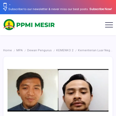
Skip
-
to
Subscribe to our newsletter & never miss our best posts.
Subscribe Now!
content
Official
PPMI
Website
Mesir
Home
MPA
Dewan Pengurus
KEMENKO 2
Kementerian Luar Negeri
/
/
/
/