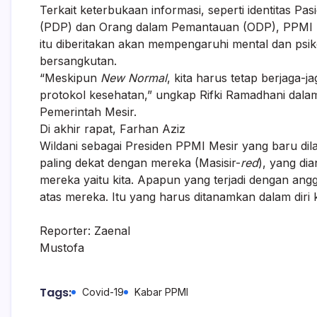
Terkait keterbukaan informasi, seperti identitas P
(PDP) dan Orang dalam Pemantauan (ODP), PPMI 
itu diberitakan akan mempengaruhi mental dan psik
bersangkutan.
“Meskipun
New Normal
, kita harus tetap berjaga-j
protokol kesehatan,” ungkap Rifki Ramadhani dala
Pemerintah Mesir.
Di akhir rapat, Farhan Aziz
Wildani sebagai Presiden PPMI Mesir yang baru di
paling dekat dengan mereka (Masisir-
red
), yang di
mereka yaitu kita. Apapun yang terjadi dengan ang
atas mereka. Itu yang harus ditanamkan dalam diri 
Reporter: Zaenal
Mustofa
Tags:
Covid-19
Kabar PPMI