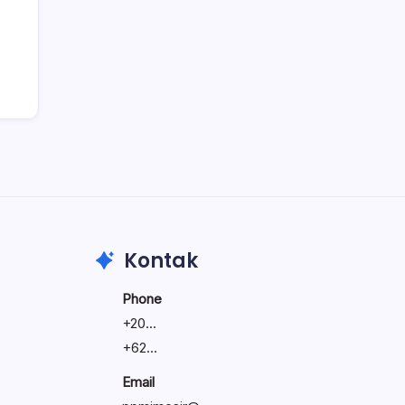
Kontak
Phone
+
20...
+
62...
Email