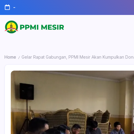
Skip
-
to
content
Official
PPMI
Website
Mesir
Home
Gelar Rapat Gabungan, PPMI Mesir Akan Kumpulkan Don
/