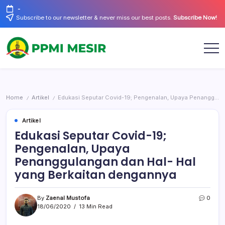
Skip
-
to
Subscribe to our newsletter & never miss our best posts.
Subscribe Now!
content
Official
PPMI
Website
Mesir
Home
Artikel
Edukasi Seputar Covid-19; Pengenalan, Upaya Penanggulangan dan Hal- Hal yang Berkaitan dengannya
/
/
Artikel
Edukasi Seputar Covid-19;
Pengenalan, Upaya
Penanggulangan dan Hal- Hal
yang Berkaitan dengannya
By
Zaenal Mustofa
0
18/06/2020
13 Min Read