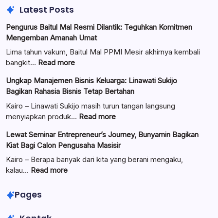
Latest Posts
Pengurus Baitul Mal Resmi Dilantik: Teguhkan Komitmen
Mengemban Amanah Umat
Lima tahun vakum, Baitul Mal PPMI Mesir akhirnya kembali
:
bangkit…
Read more
Pengurus
Ungkap Manajemen Bisnis Keluarga: Linawati Sukijo
Baitul
Bagikan Rahasia Bisnis Tetap Bertahan
Mal
Resmi
Kairo – Linawati Sukijo masih turun tangan langsung
Dilantik:
:
menyiapkan produk…
Read more
Teguhkan
Ungkap
Lewat Seminar Entrepreneur’s Journey, Bunyamin Bagikan
Komitmen
Manajemen
Kiat Bagi Calon Pengusaha Masisir
Mengemban
Bisnis
Amanah
Keluarga:
Kairo – Berapa banyak dari kita yang berani mengaku,
Umat
Linawati
:
kalau…
Read more
Sukijo
Lewat
Bagikan
Seminar
Pages
Rahasia
Entrepreneur’s
Bisnis
Journey,