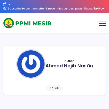
Skip
-
to
Subscribe to our newsletter & never miss our best posts.
Subscribe Now!
content
Official
PPMI
Website
Mesir
Author
Ahmad Najib Nasi'in
1 Article