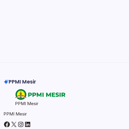
easily.
DaVinci Resolve 20
Professional video and graphic editing tool.
Illustrator
Create precise vector graphics and illustrations.
Photoshop
Professional image and graphic editing tool.
PPMI Mesir
PPMI Mesir
PPMI Mesir
Facebook
X
Instagram
LinkedIn