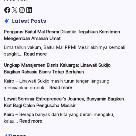
Facebook
X
Instagram
LinkedIn
Latest Posts
Pengurus Baitul Mal Resmi Dilantik: Teguhkan Komitmen
Mengemban Amanah Umat
Lima tahun vakum, Baitul Mal PPMI Mesir akhirnya kembali
:
bangkit…
Read more
Pengurus
Ungkap Manajemen Bisnis Keluarga: Linawati Sukijo
Baitul
Bagikan Rahasia Bisnis Tetap Bertahan
Mal
Resmi
Kairo – Linawati Sukijo masih turun tangan langsung
Dilantik:
:
menyiapkan produk…
Read more
Teguhkan
Ungkap
Lewat Seminar Entrepreneur’s Journey, Bunyamin Bagikan
Komitmen
Manajemen
Kiat Bagi Calon Pengusaha Masisir
Mengemban
Bisnis
Amanah
Keluarga:
Kairo – Berapa banyak dari kita yang berani mengaku,
Umat
Linawati
:
kalau…
Read more
Sukijo
Lewat
Bagikan
Seminar