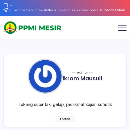
Skip
-
to
Subscribe to our newsletter & never miss our best posts.
Subscribe Now!
content
Official
PPMI
Website
Mesir
Author
Ikrom Mausuli
Tukang supir taxi gelap, penikmat kajian sufistik
1 Article