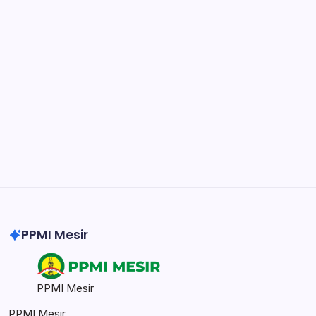
Notion
Organize, track, and collaborate on projects
easily.
DaVinci Resolve 20
Professional video and graphic editing tool.
Illustrator
Create precise vector graphics and illustrations.
Photoshop
Professional image and graphic editing tool.
PPMI Mesir
PPMI Mesir
PPMI Mesir