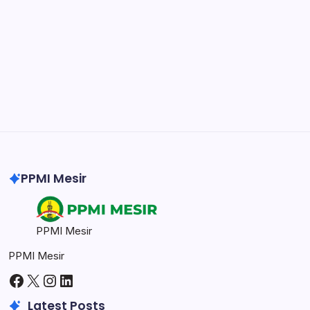
DaVinci Resolve 20
Professional video and graphic editing tool.
Illustrator
Create precise vector graphics and illustrations.
Photoshop
Professional image and graphic editing tool.
PPMI Mesir
PPMI Mesir
PPMI Mesir
Facebook
X
Instagram
LinkedIn
Latest Posts