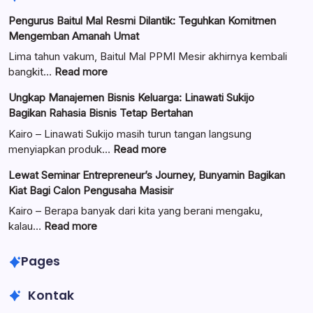
Pengurus Baitul Mal Resmi Dilantik: Teguhkan Komitmen
Mengemban Amanah Umat
Lima tahun vakum, Baitul Mal PPMI Mesir akhirnya kembali
:
bangkit…
Read more
Pengurus
Ungkap Manajemen Bisnis Keluarga: Linawati Sukijo
Baitul
Bagikan Rahasia Bisnis Tetap Bertahan
Mal
Resmi
Kairo – Linawati Sukijo masih turun tangan langsung
Dilantik:
:
menyiapkan produk…
Read more
Teguhkan
Ungkap
Lewat Seminar Entrepreneur’s Journey, Bunyamin Bagikan
Komitmen
Manajemen
Kiat Bagi Calon Pengusaha Masisir
Mengemban
Bisnis
Amanah
Keluarga:
Kairo – Berapa banyak dari kita yang berani mengaku,
Umat
Linawati
:
kalau…
Read more
Sukijo
Lewat
Bagikan
Seminar
Pages
Rahasia
Entrepreneur’s
Bisnis
Journey,
Kontak
Tetap
Bunyamin