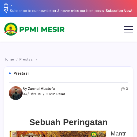
Skip
-
to
Subscribe to our newsletter & never miss our best posts.
Subscribe Now!
content
Official
PPMI
Website
Mesir
Home
Prestasi
/
/
Prestasi
By
Zaenal Mustofa
0
04/11/2015
2 Min Read
Sebuah Peringatan
Mantr