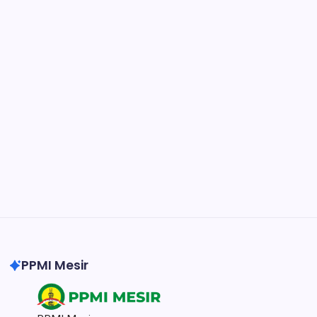
Collaborate and design interfaces in real-time.
Notion
Organize, track, and collaborate on projects
easily.
DaVinci Resolve 20
Professional video and graphic editing tool.
Illustrator
Create precise vector graphics and illustrations.
Photoshop
Professional image and graphic editing tool.
PPMI Mesir