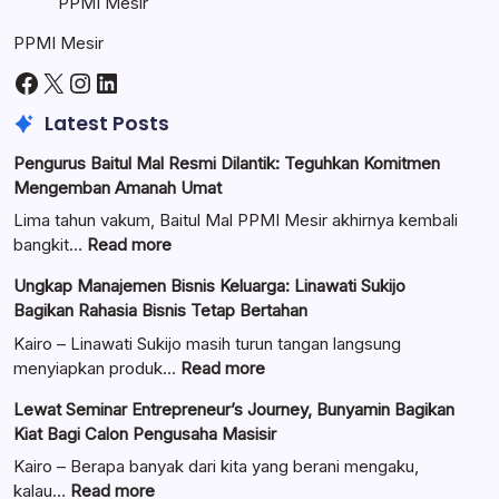
PPMI Mesir
PPMI Mesir
Facebook
X
Instagram
LinkedIn
Latest Posts
Pengurus Baitul Mal Resmi Dilantik: Teguhkan Komitmen
Mengemban Amanah Umat
Lima tahun vakum, Baitul Mal PPMI Mesir akhirnya kembali
:
bangkit…
Read more
Pengurus
Ungkap Manajemen Bisnis Keluarga: Linawati Sukijo
Baitul
Bagikan Rahasia Bisnis Tetap Bertahan
Mal
Resmi
Kairo – Linawati Sukijo masih turun tangan langsung
Dilantik:
:
menyiapkan produk…
Read more
Teguhkan
Ungkap
Lewat Seminar Entrepreneur’s Journey, Bunyamin Bagikan
Komitmen
Manajemen
Kiat Bagi Calon Pengusaha Masisir
Mengemban
Bisnis
Amanah
Keluarga:
Kairo – Berapa banyak dari kita yang berani mengaku,
Umat
Linawati
:
kalau…
Read more