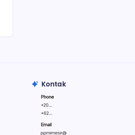
Create precise vector graphics and
illustrations.
Photoshop
Professional image and graphic editing
tool.
Kontak
Phone
+
20...
+
62...
Email
ppmimesir@