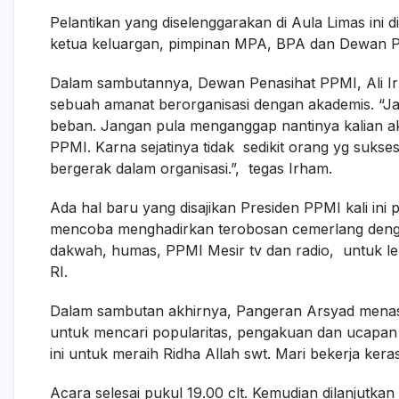
Pelantikan yang diselenggarakan di Aula Limas ini 
ketua keluargan, pimpinan MPA, BPA dan Dewan P
Dalam sambutannya, Dewan Penasihat PPMI, Ali I
sebuah amanat berorganisasi dengan akademis. “
beban. Jangan pula menganggap nantinya kalian a
PPMI. Karna sejatinya tidak sedikit orang yg suks
bergerak dalam organisasi.”, tegas Irham.
Ada hal baru yang disajikan Presiden PPMI kali in
mencoba menghadirkan terobosan cemerlang deng
dakwah, humas, PPMI Mesir tv dan radio, untuk l
RI.
Dalam sambutan akhirnya, Pangeran Arsyad menasiha
untuk mencari popularitas, pengakuan dan ucapan t
ini untuk meraih Ridha Allah swt. Mari bekerja kera
Acara selesai pukul 19.00 clt. Kemudian dilanjut