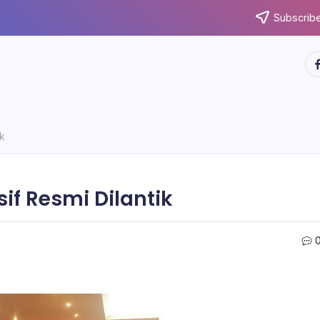
Subscribe
ht
ik
if Resmi Dilantik