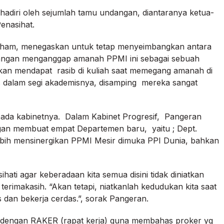
dihadiri oleh sejumlah tamu undangan, diantaranya ketua-
enasihat.
rham, menegaskan untuk tetap menyeimbangkan antara
Jangan menganggap amanah PPMI ini sebagai sebuah
kan mendapat rasib di kuliah saat memegang amanah di
es dalam segi akademisnya, disamping mereka sangat
i pada kabinetnya. Dalam Kabinet Progresif, Pangeran
an membuat empat Departemen baru, yaitu ; Dept.
ebih mensinergikan PPMI Mesir dimuka PPI Dunia, bahkan
ti agar keberadaan kita semua disini tidak diniatkan
erimakasih. “Akan tetapi, niatkanlah kedudukan kita saat
s dan bekerja cerdas.”, sorak Pangeran.
kan dengan RAKER (rapat kerja) guna membahas proker yg