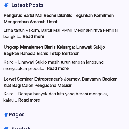
Latest Posts
Pengurus Baitul Mal Resmi Dilantik: Teguhkan Komitmen
Mengemban Amanah Umat
Lima tahun vakum, Baitul Mal PPMI Mesir akhirnya kembali
:
bangkit…
Read more
Pengurus
Ungkap Manajemen Bisnis Keluarga: Linawati Sukijo
Baitul
Bagikan Rahasia Bisnis Tetap Bertahan
Mal
Resmi
Kairo – Linawati Sukijo masih turun tangan langsung
Dilantik:
:
menyiapkan produk…
Read more
Teguhkan
Ungkap
Lewat Seminar Entrepreneur’s Journey, Bunyamin Bagikan
Komitmen
Manajemen
Kiat Bagi Calon Pengusaha Masisir
Mengemban
Bisnis
Amanah
Keluarga:
Kairo – Berapa banyak dari kita yang berani mengaku,
Umat
Linawati
:
kalau…
Read more
Sukijo
Lewat
Bagikan
Seminar
Pages
Rahasia
Entrepreneur’s
Bisnis
Journey,
Kontak