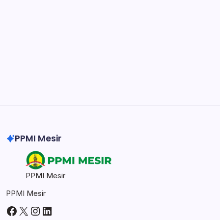
easily.
DaVinci Resolve 20
Professional video and graphic editing tool.
Illustrator
Create precise vector graphics and illustrations.
Photoshop
Professional image and graphic editing tool.
PPMI Mesir
PPMI Mesir
PPMI Mesir
Facebook
X
Instagram
LinkedIn