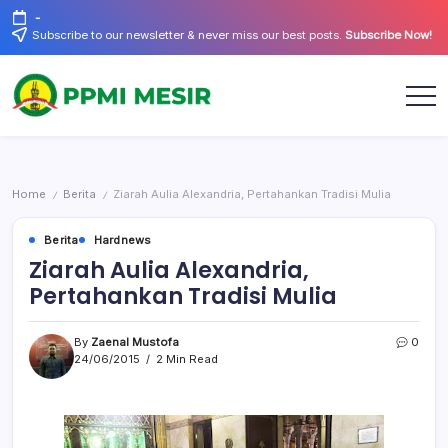
Skip
-
to
Subscribe to our newsletter & never miss our best posts.
Subscribe Now!
content
Official
PPMI
Website
Mesir
Home
Berita
Ziarah Aulia Alexandria, Pertahankan Tradisi Mulia
/
/
Berita
Hardnews
Ziarah Aulia Alexandria,
Pertahankan Tradisi Mulia
By
Zaenal Mustofa
0
24/06/2015
2 Min Read