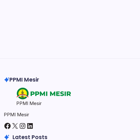
DaVinci Resolve 20
Professional video and graphic editing tool.
Illustrator
Create precise vector graphics and illustrations.
Photoshop
Professional image and graphic editing tool.
PPMI Mesir
PPMI Mesir
PPMI Mesir
Facebook
X
Instagram
LinkedIn
Latest Posts