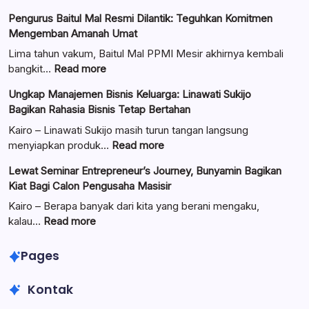
Pengurus Baitul Mal Resmi Dilantik: Teguhkan Komitmen
Mengemban Amanah Umat
Lima tahun vakum, Baitul Mal PPMI Mesir akhirnya kembali
:
bangkit…
Read more
Pengurus
Ungkap Manajemen Bisnis Keluarga: Linawati Sukijo
Baitul
Bagikan Rahasia Bisnis Tetap Bertahan
Mal
Resmi
Kairo – Linawati Sukijo masih turun tangan langsung
Dilantik:
:
menyiapkan produk…
Read more
Teguhkan
Ungkap
Lewat Seminar Entrepreneur’s Journey, Bunyamin Bagikan
Komitmen
Manajemen
Kiat Bagi Calon Pengusaha Masisir
Mengemban
Bisnis
Amanah
Keluarga:
Kairo – Berapa banyak dari kita yang berani mengaku,
Umat
Linawati
:
kalau…
Read more
Sukijo
Lewat
Bagikan
Seminar
Pages
Rahasia
Entrepreneur’s
Bisnis
Journey,
Kontak
Tetap
Bunyamin