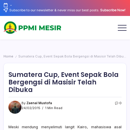
Skip
-
to
Subscribe to our newsletter & never miss our best posts.
Subscribe Now!
content
Official
PPMI
Website
Mesir
Home
Sumatera Cup, Event Sepak Bola Bergengsi di Masisir Telah Dibuka
/
Sumatera Cup, Event Sepak Bola
Bergengsi di Masisir Telah
Dibuka
By
Zaenal Mustofa
0
24/02/2015
1 Min Read
Meski mendung menyelimuti langit Kairo, mahasiswa asal