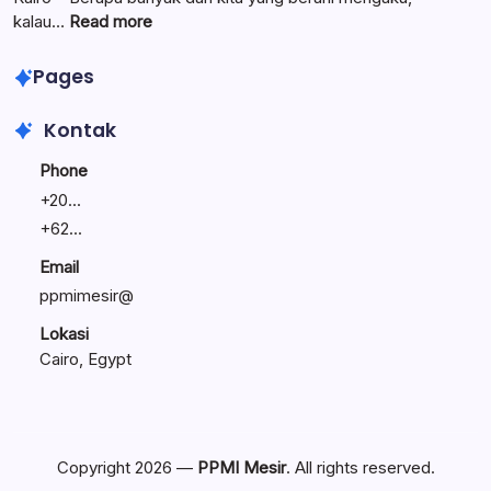
Umat
Linawati
:
kalau…
Read more
Sukijo
Lewat
Bagikan
Seminar
Pages
Rahasia
Entrepreneur’s
Bisnis
Journey,
Kontak
Tetap
Bunyamin
Bertahan
Bagikan
Phone
Kiat
+
20...
Bagi
+
62...
Calon
Pengusaha
Email
Masisir
ppmimesir@
Lokasi
Cairo, Egypt
Copyright 2026 —
PPMI Mesir
. All rights reserved.