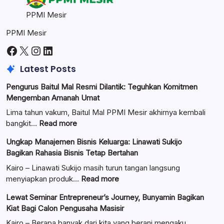
PPMI Mesir
PPMI Mesir
Facebook
X
Instagram
LinkedIn
Latest Posts
Pengurus Baitul Mal Resmi Dilantik: Teguhkan Komitmen
Mengemban Amanah Umat
Lima tahun vakum, Baitul Mal PPMI Mesir akhirnya kembali
:
bangkit…
Read more
Pengurus
Ungkap Manajemen Bisnis Keluarga: Linawati Sukijo
Baitul
Bagikan Rahasia Bisnis Tetap Bertahan
Mal
Resmi
Kairo – Linawati Sukijo masih turun tangan langsung
Dilantik:
:
menyiapkan produk…
Read more
Teguhkan
Ungkap
Lewat Seminar Entrepreneur’s Journey, Bunyamin Bagikan
Komitmen
Manajemen
Kiat Bagi Calon Pengusaha Masisir
Mengemban
Bisnis
Amanah
Keluarga:
Kairo – Berapa banyak dari kita yang berani mengaku,