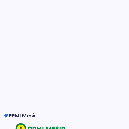
Figma
Collaborate and design interfaces in real-time.
Notion
Organize, track, and collaborate on projects
easily.
DaVinci Resolve 20
Professional video and graphic editing tool.
Illustrator
Create precise vector graphics and illustrations.
Photoshop
Professional image and graphic editing tool.
PPMI Mesir