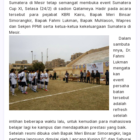
Sumatera di Mesir tetap semangat membuka event Sumatera
Cup XI, Selasa (24/2) di sadion Qatameya. Hadir pada acara
tersebut para pejabat KBRI Kairo, Bapak Meri Binsar
Simorangkir, Bapak Fahmi Lukman, Bapak Muhlason, Wapres
dan Sekjen PPMI serta ketua-ketua kekeluargaan Sumatera di
Mesir.
Dalam
sambuta
nnya, Dr.
Fahmi
Lukman
mengata
kan
event
persaha
batan
tersebut
adalah
refresh
setelah
imtihan beberapa waktu lalu, untuk kemudian para mahasiswa
belajar lagi ke kampus dan mendapatkan prestasi yang baik.
Setelah resmi dibuka oleh Bapak Meri Binsar Simorangkir, laga
pertama langsung dimulai oleh Lancang Kuning FC dan Saburai