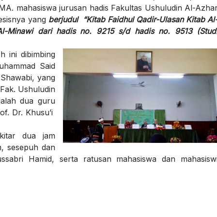
 MA. mahasiswa jurusan hadis Fakultas Ushuludin Al-Azha
tesisnya yang
berjudul “Kitab Faidhul Qadir-Ulasan Kitab Al
-Minawi dari hadis no. 9215 s/d hadis no. 9513 (Stud
 ini dibimbing
Muhammad Said
 Shawabi, yang
Fak. Ushuludin
dalah dua guru
of. Dr. Khusu’i
kitar dua jam
m, sesepuh dan
sabri Hamid, serta ratusan mahasiswa dan mahasisw