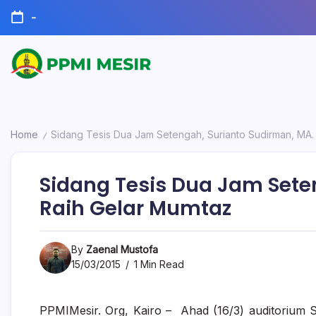
Skip
-
to
content
Official
PPMI
Website
Mesir
Home
Sidang Tesis Dua Jam Setengah, Surianto Sudirman, MA.
/
Sidang Tesis Dua Jam Sete
Raih Gelar Mumtaz
By
Zaenal Mustofa
15/03/2015
1 Min Read
PPMIMesir. Org, Kairo – Ahad (16/3) auditorium 