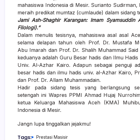
mahasiswa Indonesia di Mesir. Surianto Sudirman,
meraih predikat mumtaz (cumlaude) dalam sidang 
Jami Ash-Shaghir Karangan: Imam Syamsuddin Al
Filologi).”
Dalam menulis tesisnya, mahasiswa asal asal Aceh
selama delapan tahun oleh Prof. Dr. Mustafa 
Abu Imarah dan Prof. Dr. Shalih Muhammad Said
keduanya adalah Guru Besar hadis dan Ilmu Hadis 
Univ. Al-Azhar Kairo. Adapun sebagai penguji a
besar hadis dan ilmu hadis univ. al-Azhar Kairo, Pr
dan Prof. Dr. Allam Muhammadain.
Hadir pada sidang tesis yang berlangsung se
setengah ini Wapres PPMI Ahmad Hujaj Nurrohi
ketua Keluarga Mahasiswa Aceh (KMA) Muhibus
Indonesia di Mesir.
Jangn lupa tinggalkan jejakmu!
Tags:
Prestasi Masisir