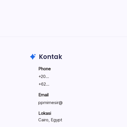
Create precise vector graphics and
illustrations.
Photoshop
Professional image and graphic editing
tool.
Kontak
Phone
+
20...
+
62...
Email
ppmimesir@
Lokasi
Cairo, Egypt