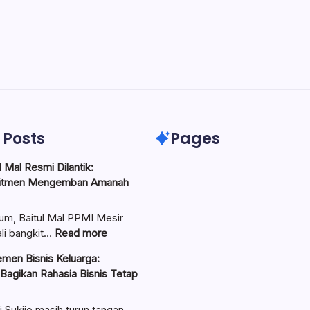
 Posts
Pages
 Mal Resmi Dilantik:
itmen Mengemban Amanah
um, Baitul Mal PPMI Mesir
:
li bangkit…
Read more
Pengurus
men Bisnis Keluarga:
Baitul
 Bagikan Rahasia Bisnis Tetap
Mal
Resmi
Dilantik:
i Sukijo masih turun tangan