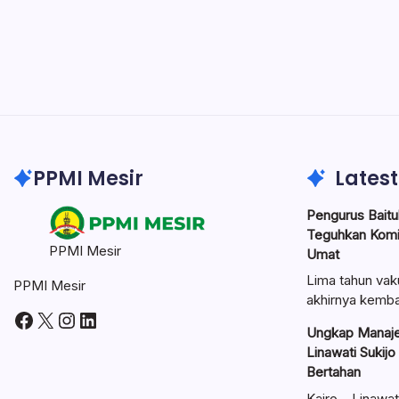
PPMI Mesir
Latest
Pengurus Baitul
Teguhkan Kom
PPMI Mesir
Umat
Lima tahun vak
PPMI Mesir
akhirnya kemba
Facebook
X
Instagram
LinkedIn
Ungkap Manaje
Linawati Sukijo
Bertahan
Kairo – Linawat