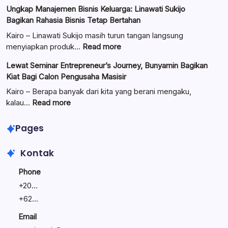
Pengurus
Ungkap Manajemen Bisnis Keluarga: Linawati Sukijo
Baitul
Bagikan Rahasia Bisnis Tetap Bertahan
Mal
Resmi
Kairo – Linawati Sukijo masih turun tangan langsung
Dilantik:
:
menyiapkan produk…
Read more
Teguhkan
Ungkap
Lewat Seminar Entrepreneur’s Journey, Bunyamin Bagikan
Komitmen
Manajemen
Kiat Bagi Calon Pengusaha Masisir
Mengemban
Bisnis
Amanah
Keluarga:
Kairo – Berapa banyak dari kita yang berani mengaku,
Umat
Linawati
:
kalau…
Read more
Sukijo
Lewat
Bagikan
Seminar
Pages
Rahasia
Entrepreneur’s
Bisnis
Journey,
Kontak
Tetap
Bunyamin
Bertahan
Bagikan
Phone
Kiat
+
20...
Bagi
+
62...
Calon
Pengusaha
Email
Masisir