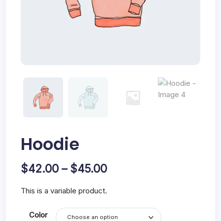
Hoodie
Price
$
42.00
–
$
45.00
range:
This is a variable product.
$42.00
Color
through