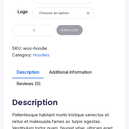
$45.00
Logo
Hoodie
Add to cart
quantity
SKU:
woo-hoodie
Category:
Hoodies
Description
Additional information
Reviews (0)
Description
Pellentesque habitant morbi tristique senectus et
netus et malesuada fames ac turpis egestas.
Vestibulum tortor quam, feugiat vitae, ultricies eget,