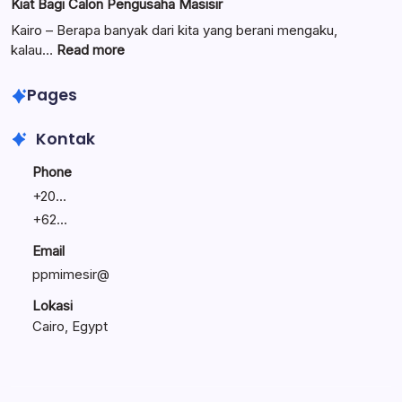
Kiat Bagi Calon Pengusaha Masisir
Mengemban
Bisnis
Amanah
Keluarga:
Kairo – Berapa banyak dari kita yang berani mengaku,
Umat
Linawati
:
kalau…
Read more
Sukijo
Lewat
Bagikan
Seminar
Pages
Rahasia
Entrepreneur’s
Bisnis
Journey,
Kontak
Tetap
Bunyamin
Bertahan
Bagikan
Phone
Kiat
+
20...
Bagi
+
62...
Calon
Pengusaha
Email
Masisir
ppmimesir@
Lokasi
Cairo, Egypt