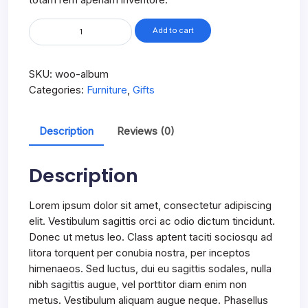
Aroma
Add to cart
Diffuser
Jasmine
quantity
SKU:
woo-album
Categories:
Furniture
,
Gifts
Description
Reviews (0)
Description
Lorem ipsum dolor sit amet, consectetur adipiscing
elit. Vestibulum sagittis orci ac odio dictum tincidunt.
Donec ut metus leo. Class aptent taciti sociosqu ad
litora torquent per conubia nostra, per inceptos
himenaeos. Sed luctus, dui eu sagittis sodales, nulla
nibh sagittis augue, vel porttitor diam enim non
metus. Vestibulum aliquam augue neque. Phasellus