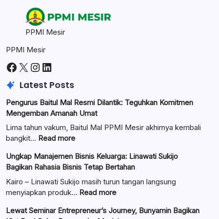
PPMI Mesir
PPMI Mesir
Facebook
X
Instagram
LinkedIn
Latest Posts
Pengurus Baitul Mal Resmi Dilantik: Teguhkan Komitmen
Mengemban Amanah Umat
Lima tahun vakum, Baitul Mal PPMI Mesir akhirnya kembali
:
bangkit…
Read more
Pengurus
Ungkap Manajemen Bisnis Keluarga: Linawati Sukijo
Baitul
Bagikan Rahasia Bisnis Tetap Bertahan
Mal
Resmi
Kairo – Linawati Sukijo masih turun tangan langsung
Dilantik:
:
menyiapkan produk…
Read more
Teguhkan
Ungkap
Lewat Seminar Entrepreneur’s Journey, Bunyamin Bagikan
Komitmen
Manajemen