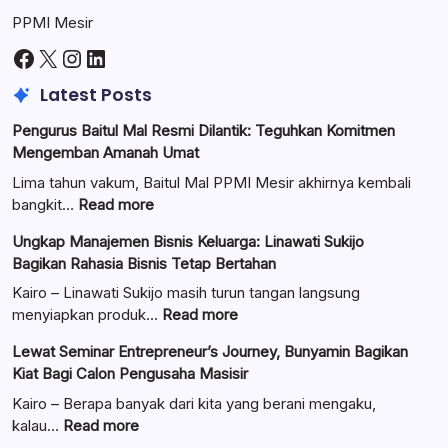
PPMI Mesir
Facebook
X
Instagram
LinkedIn
Latest Posts
Pengurus Baitul Mal Resmi Dilantik: Teguhkan Komitmen
Mengemban Amanah Umat
Lima tahun vakum, Baitul Mal PPMI Mesir akhirnya kembali
:
bangkit…
Read more
Pengurus
Ungkap Manajemen Bisnis Keluarga: Linawati Sukijo
Baitul
Bagikan Rahasia Bisnis Tetap Bertahan
Mal
Resmi
Kairo – Linawati Sukijo masih turun tangan langsung
Dilantik:
:
menyiapkan produk…
Read more
Teguhkan
Ungkap
Lewat Seminar Entrepreneur’s Journey, Bunyamin Bagikan
Komitmen
Manajemen
Kiat Bagi Calon Pengusaha Masisir
Mengemban
Bisnis
Amanah
Keluarga:
Kairo – Berapa banyak dari kita yang berani mengaku,
Umat
Linawati
:
kalau…
Read more
Sukijo
Lewat