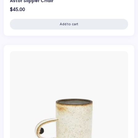
Astor Slipper Chair
$
45.00
Add to cart