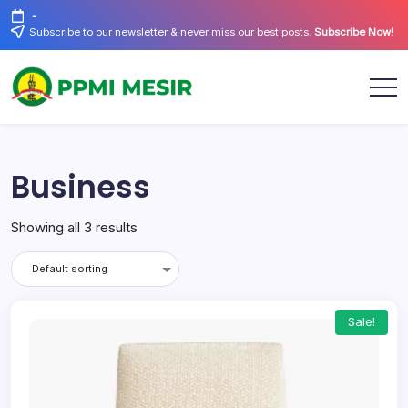
Skip
-
to
Subscribe to our newsletter & never miss our best posts.
Subscribe Now!
content
Official
PPMI
Website
Mesir
Business
Showing all 3 results
Sale!