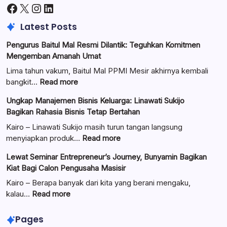
Facebook
X
Instagram
LinkedIn
Latest Posts
Pengurus Baitul Mal Resmi Dilantik: Teguhkan Komitmen
Mengemban Amanah Umat
Lima tahun vakum, Baitul Mal PPMI Mesir akhirnya kembali
:
bangkit…
Read more
Pengurus
Ungkap Manajemen Bisnis Keluarga: Linawati Sukijo
Baitul
Bagikan Rahasia Bisnis Tetap Bertahan
Mal
Resmi
Kairo – Linawati Sukijo masih turun tangan langsung
Dilantik:
:
menyiapkan produk…
Read more
Teguhkan
Ungkap
Lewat Seminar Entrepreneur’s Journey, Bunyamin Bagikan
Komitmen
Manajemen
Kiat Bagi Calon Pengusaha Masisir
Mengemban
Bisnis
Amanah
Keluarga:
Kairo – Berapa banyak dari kita yang berani mengaku,
Umat
Linawati
:
kalau…
Read more
Sukijo
Lewat
Bagikan
Seminar
Pages
Rahasia
Entrepreneur’s