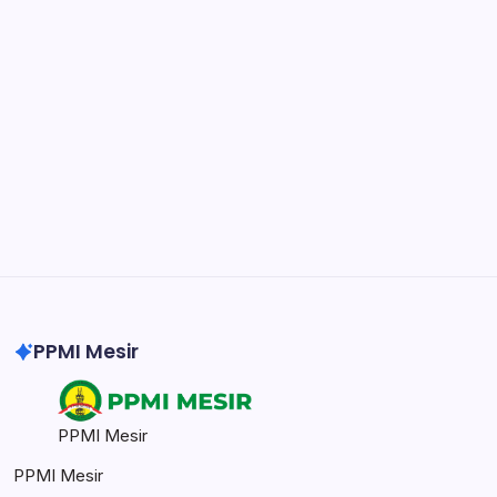
Notion
Organize, track, and collaborate on projects
easily.
DaVinci Resolve 20
Professional video and graphic editing tool.
Illustrator
Create precise vector graphics and illustrations.
Photoshop
Professional image and graphic editing tool.
PPMI Mesir
PPMI Mesir
PPMI Mesir