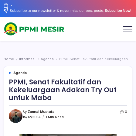
Skip
-
to
Subscribe to our newsletter & never miss our best posts.
Subscribe Now!
content
Official
PPMI
Website
Mesir
Home
Informasi
Agenda
PPMI, Senat Fakultatif dan Kekeluargaan Adakan Try Out untuk Maba
/
/
/
Agenda
PPMI, Senat Fakultatif dan
Kekeluargaan Adakan Try Out
untuk Maba
By
Zaenal Mustofa
0
15/12/2014
1 Min Read