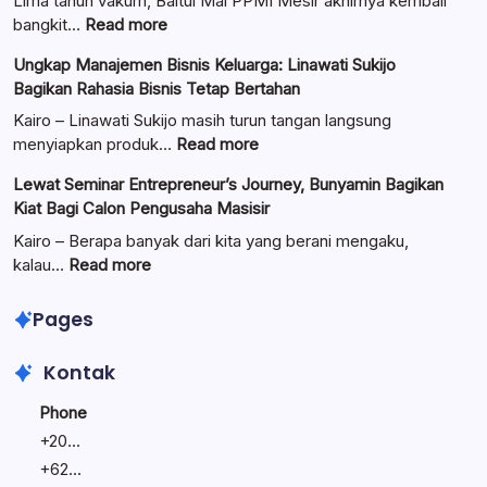
Lima tahun vakum, Baitul Mal PPMI Mesir akhirnya kembali
:
bangkit…
Read more
Pengurus
Ungkap Manajemen Bisnis Keluarga: Linawati Sukijo
Baitul
Bagikan Rahasia Bisnis Tetap Bertahan
Mal
Resmi
Kairo – Linawati Sukijo masih turun tangan langsung
Dilantik:
:
menyiapkan produk…
Read more
Teguhkan
Ungkap
Lewat Seminar Entrepreneur’s Journey, Bunyamin Bagikan
Komitmen
Manajemen
Kiat Bagi Calon Pengusaha Masisir
Mengemban
Bisnis
Amanah
Keluarga:
Kairo – Berapa banyak dari kita yang berani mengaku,
Umat
Linawati
:
kalau…
Read more
Sukijo
Lewat
Bagikan
Seminar
Pages
Rahasia
Entrepreneur’s
Bisnis
Journey,
Kontak
Tetap
Bunyamin
Bertahan
Bagikan
Phone
Kiat
+
20...
Bagi
+
62...
Calon