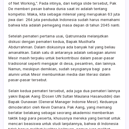
of Net Working,”. Pada intinya, dari ketiga slide tersebut, Pak
De memberi pesan bahwa dunia saat ini adalah tentang
kompetisi. Maka, kita sebagai milenial yang merupakan 63 juta
jiwa dari 264 juta penduduk Indonesia sudah harus memahami
bahwa kita adalah pemegang masa depan di tahun 2045 nanti.
Setelah pemateri pertama usai, Qatrunnada melanjutkan
diskusi dengan pemateri kedua, Bapak Musthafa
Abdurrahman. Dalam diskusinya ada banyak hal yang beliau
amanahkan. Salah satu di antaranya adalah sebagian alumni
Mesir masih terpaku untuk berkontribusi dalam pasar-pasar
tradisional seperti mengajar di desa, pesantren, dan lainnya.
Namun, meskipun demikian, sudah seyogianya bagi para
alumni untuk Mesir membumikan media dan literasi dalam
pasar-pasar tersebut.
Selain kedua pemateri tersebut, ada juga dua pemateri lainnya
yakni Bapak Aang (Dosen UIN Sultan Maulana Hasanuddin) dan
Bapak Gunawan (General Manager Indomie Mesir). Keduanya
dimoderatori oleh Kevin Damara. Pak Aang, yang memang
berlatar belakang sebagai seorang akademisi memberikan
taktik bagi para peserta, khususnya mereka yang berniat untuk
mencari beasiswa untuk studi lanjutannya, bahwa di Indonesia