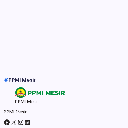
easily.
DaVinci Resolve 20
Professional video and graphic editing tool.
Illustrator
Create precise vector graphics and illustrations.
Photoshop
Professional image and graphic editing tool.
PPMI Mesir
PPMI Mesir
PPMI Mesir
Facebook
X
Instagram
LinkedIn