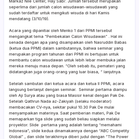
Markaz Nile Center, Hay Sabi’. Jumlah tersebut merupakan
seperlima dari jumlah calon wisudawan-wisudawati yang
sudah terdaftar untuk mengikuti wisuda di hari Kamis
mendatang (3/10/19).
Acara yang dipanitiai oleh Menko 1 dari PPMI tersebut
mengangkat tema “Pembekalan Calon Wisudawan” . Hal ini
senada dengan apa yang disampaikan oleh Nasruddin Babas
(ketua dua PPMI) dalam sambutannya, bahwa seminar yang
merupakan program tahunan dari PPMI ini bertujuan untuk
membantu calon wisudawan untuk lebih lebar membuka jalan
mereka menuju masa depan. “Oleh sebab itu, pemateri yang
didatangkan juga orang-orang yang luar biasa, “ lanjutnya.
Setelah sambutan dari ketua acara dan ketua II PPMI, acara
langsung berlanjut dengan seminar. Seminar pertama diampu
oleh Aji Surya atau yang biasa Masisir kenal dengan Pak De.
Setelah Qathrun Nada az-Zakiyah (selaku moderator)
membacakan CV-nya, sekitar pukul 10.30 Pak De mulai
menyampaikan materinya. Saat pemberian materi, Pak De
memaparkan tiga slide yang sudah beliau siapkan melalui
proyektor. Slide pertama yang adalah tentang “memahami
Indonesia”, slide kedua dinamakannya dengan “ABC Competity
Global” , dan slide terakhirnya diberi judul dengan “The Power