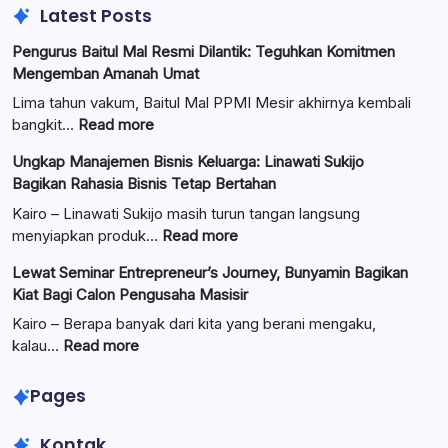
Latest Posts
Pengurus Baitul Mal Resmi Dilantik: Teguhkan Komitmen
Mengemban Amanah Umat
Lima tahun vakum, Baitul Mal PPMI Mesir akhirnya kembali
:
bangkit…
Read more
Pengurus
Ungkap Manajemen Bisnis Keluarga: Linawati Sukijo
Baitul
Bagikan Rahasia Bisnis Tetap Bertahan
Mal
Resmi
Kairo – Linawati Sukijo masih turun tangan langsung
Dilantik:
:
menyiapkan produk…
Read more
Teguhkan
Ungkap
Lewat Seminar Entrepreneur’s Journey, Bunyamin Bagikan
Komitmen
Manajemen
Kiat Bagi Calon Pengusaha Masisir
Mengemban
Bisnis
Amanah
Keluarga:
Kairo – Berapa banyak dari kita yang berani mengaku,
Umat
Linawati
:
kalau…
Read more
Sukijo
Lewat
Bagikan
Seminar
Pages
Rahasia
Entrepreneur’s
Bisnis
Journey,
Kontak