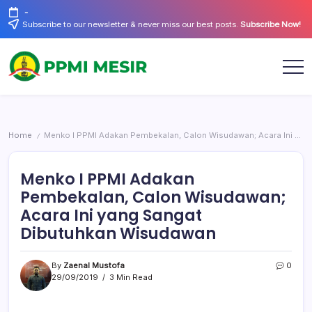
Skip
-
to
Subscribe to our newsletter & never miss our best posts.
Subscribe Now!
content
Official
PPMI
Website
Mesir
Home
Menko I PPMI Adakan Pembekalan, Calon Wisudawan; Acara Ini yang Sangat Dibutuhkan Wisudawan
/
Menko I PPMI Adakan
Pembekalan, Calon Wisudawan;
Acara Ini yang Sangat
Dibutuhkan Wisudawan
By
Zaenal Mustofa
0
29/09/2019
3 Min Read