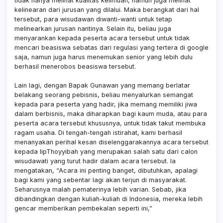
tidak hanya melihat kualitas keilmuan, namun juga melihat
kelinearan dari jurusan yang dilalui. Maka berangkat dari hal
tersebut, para wisudawan diwanti-wanti untuk tetap
melinearkan jurusan nantinya. Selain itu, beliau juga
menyarankan kepada peserta acara tersebut untuk tidak
mencari beasiswa sebatas dari regulasi yang tertera di google
saja, namun juga harus menemukan senior yang lebih dulu
berhasil menerobos beasiswa tersebut.
Lain lagi, dengan Bapak Gunawan yang memang berlatar
belakang seorang pebisnis, beliau menyalurkan semangat
kepada para peserta yang hadir, jika memang memiliki jiwa
dalam berbisnis, maka diharapkan bagi kaum muda, atau para
peserta acara tersebut khususnya, untuk tidak takut membuka
ragam usaha. Di tengah-tengah istirahat, kami berhasil
menanyakan perihal kesan diselenggarakannya acara tersebut
kepada IipThoyyibah yang merupakan salah satu dari calon
wisudawati yang turut hadir dalam acara tersebut. Ia
mengatakan, “Acara ini penting banget, dibutuhkan, apalagi
bagi kami yang sebentar lagi akan terjun di masyarakat.
Seharusnya malah pematerinya lebih varian. Sebab, jika
dibandingkan dengan kuliah-kuliah di Indonesia, mereka lebih
gencar memberikan pembekalan seperti ini,”