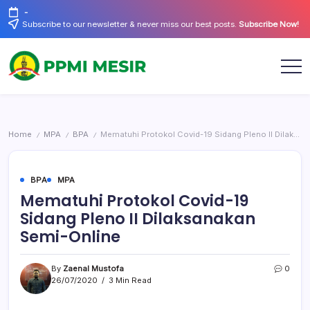
Skip
-
to
Subscribe to our newsletter & never miss our best posts.
Subscribe Now!
content
Official
PPMI
Website
Mesir
Home
MPA
BPA
Mematuhi Protokol Covid-19 Sidang Pleno II Dilaksanakan Semi-Online
/
/
/
BPA
MPA
Mematuhi Protokol Covid-19
Sidang Pleno II Dilaksanakan
Semi-Online
By
Zaenal Mustofa
0
26/07/2020
3 Min Read