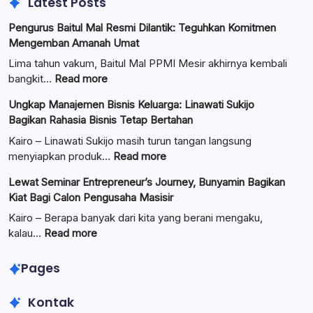
Latest Posts
Pengurus Baitul Mal Resmi Dilantik: Teguhkan Komitmen
Mengemban Amanah Umat
Lima tahun vakum, Baitul Mal PPMI Mesir akhirnya kembali
:
bangkit…
Read more
Pengurus
Ungkap Manajemen Bisnis Keluarga: Linawati Sukijo
Baitul
Bagikan Rahasia Bisnis Tetap Bertahan
Mal
Resmi
Kairo – Linawati Sukijo masih turun tangan langsung
Dilantik:
:
menyiapkan produk…
Read more
Teguhkan
Ungkap
Lewat Seminar Entrepreneur’s Journey, Bunyamin Bagikan
Komitmen
Manajemen
Kiat Bagi Calon Pengusaha Masisir
Mengemban
Bisnis
Amanah
Keluarga:
Kairo – Berapa banyak dari kita yang berani mengaku,
Umat
Linawati
:
kalau…
Read more
Sukijo
Lewat
Bagikan
Seminar
Pages
Rahasia
Entrepreneur’s
Bisnis
Journey,
Kontak
Tetap
Bunyamin