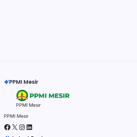
DaVinci Resolve 20
Professional video and graphic editing tool.
Illustrator
Create precise vector graphics and illustrations.
Photoshop
Professional image and graphic editing tool.
PPMI Mesir
PPMI Mesir
PPMI Mesir
Facebook
X
Instagram
LinkedIn