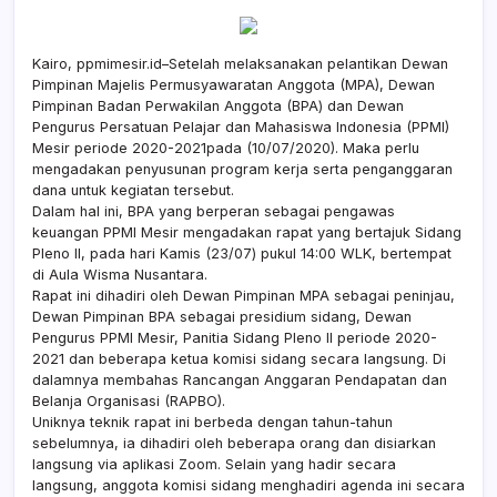
Kairo, ppmimesir.id–Setelah melaksanakan pelantikan Dewan
Pimpinan Majelis Permusyawaratan Anggota (MPA), Dewan
Pimpinan Badan Perwakilan Anggota (BPA) dan Dewan
Pengurus Persatuan Pelajar dan Mahasiswa Indonesia (PPMI)
Mesir periode 2020-2021pada (10/07/2020). Maka perlu
mengadakan penyusunan program kerja serta penganggaran
dana untuk kegiatan tersebut.
Dalam hal ini, BPA yang berperan sebagai pengawas
keuangan PPMI Mesir mengadakan rapat yang bertajuk Sidang
Pleno II, pada hari Kamis (23/07) pukul 14:00 WLK, bertempat
di Aula Wisma Nusantara.
Rapat ini dihadiri oleh Dewan Pimpinan MPA sebagai peninjau,
Dewan Pimpinan BPA sebagai presidium sidang, Dewan
Pengurus PPMI Mesir, Panitia Sidang Pleno II periode 2020-
2021 dan beberapa ketua komisi sidang secara langsung. Di
dalamnya membahas Rancangan Anggaran Pendapatan dan
Belanja Organisasi (RAPBO).
Uniknya teknik rapat ini berbeda dengan tahun-tahun
sebelumnya, ia dihadiri oleh beberapa orang dan disiarkan
langsung via aplikasi Zoom. Selain yang hadir secara
langsung, anggota komisi sidang menghadiri agenda ini secara