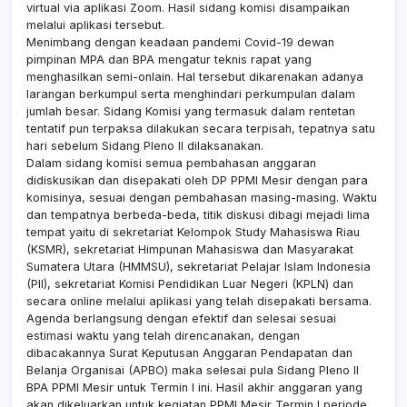
virtual via aplikasi Zoom. Hasil sidang komisi disampaikan
melalui aplikasi tersebut.
Menimbang dengan keadaan pandemi Covid-19 dewan
pimpinan MPA dan BPA mengatur teknis rapat yang
menghasilkan semi-onlain. Hal tersebut dikarenakan adanya
larangan berkumpul serta menghindari perkumpulan dalam
jumlah besar. Sidang Komisi yang termasuk dalam rentetan
tentatif pun terpaksa dilakukan secara terpisah, tepatnya satu
hari sebelum Sidang Pleno II dilaksanakan.
Dalam sidang komisi semua pembahasan anggaran
didiskusikan dan disepakati oleh DP PPMI Mesir dengan para
komisinya, sesuai dengan pembahasan masing-masing. Waktu
dan tempatnya berbeda-beda, titik diskusi dibagi mejadi lima
tempat yaitu di sekretariat Kelompok Study Mahasiswa Riau
(KSMR), sekretariat Himpunan Mahasiswa dan Masyarakat
Sumatera Utara (HMMSU), sekretariat Pelajar Islam Indonesia
(PII), sekretariat Komisi Pendidikan Luar Negeri (KPLN) dan
secara online melalui aplikasi yang telah disepakati bersama.
Agenda berlangsung dengan efektif dan selesai sesuai
estimasi waktu yang telah direncanakan, dengan
dibacakannya Surat Keputusan Anggaran Pendapatan dan
Belanja Organisai (APBO) maka selesai pula Sidang Pleno II
BPA PPMI Mesir untuk Termin I ini. Hasil akhir anggaran yang
akan dikeluarkan untuk kegiatan PPMI Mesir Termin I periode