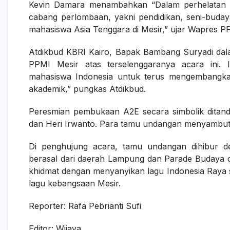
Kevin Damara menambahkan “Dalam perhelatan ac
cabang perlombaan, yakni pendidikan, seni-buday
mahasiswa Asia Tenggara di Mesir,” ujar Wapres P
Atdikbud KBRI Kairo, Bapak Bambang Suryadi dal
PPMI Mesir atas terselenggaranya acara ini
mahasiswa Indonesia untuk terus mengembangka
akademik,” pungkas Atdikbud.
Peresmian pembukaan A2E secara simbolik ditan
dan Heri Irwanto. Para tamu undangan menyambut 
Di penghujung acara, tamu undangan dihibur d
berasal dari daerah Lampung dan Parade Budaya ol
khidmat dengan menyanyikan lagu Indonesia Raya s
lagu kebangsaan Mesir.
Reporter: Rafa Pebrianti Sufi
Editor: Wijaya