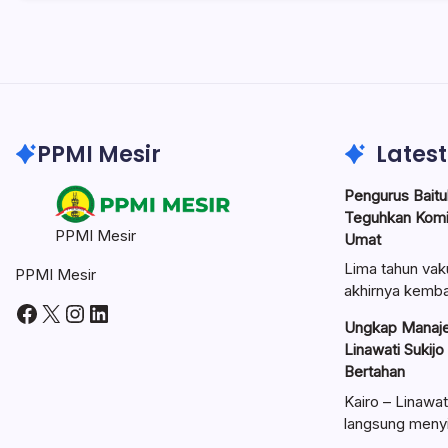
PPMI Mesir
Latest
Pengurus Baitul
Teguhkan Kom
PPMI Mesir
Umat
Lima tahun vak
PPMI Mesir
akhirnya kemba
Facebook
X
Instagram
LinkedIn
Ungkap Manaje
Linawati Sukijo
Bertahan
Kairo – Linawat
langsung meny