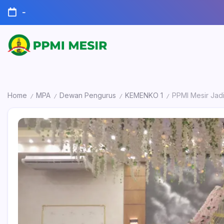
Skip
-
to
content
Official
PPMI
Website
Mesir
Home
MPA
Dewan Pengurus
KEMENKO 1
PPMI Mesir Jad
/
/
/
/