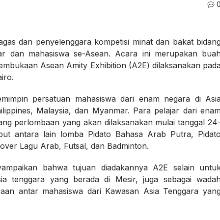
gas dan penyelenggara kompetisi minat dan bakat bidan
ajar dan mahasiswa se-Asean. Acara ini merupakan bua
mbukaan Asean Amity Exhibition (A2E) dilaksanakan pad
iro.
pemimpin persatuan mahasiswa dari enam negara di Asi
ilippines, Malaysia, dan Myanmar. Para pelajar dari ena
bang perlombaan yang akan dilaksanakan mulai tanggal 24
ut antara lain lomba Pidato Bahasa Arab Putra, Pidat
Cover Lagu Arab, Futsal, dan Badminton.
ampaikan bahwa tujuan diadakannya A2E selain untu
a tenggara yang berada di Mesir, juga sebagai wada
raan antar mahasiswa dari Kawasan Asia Tenggara yan