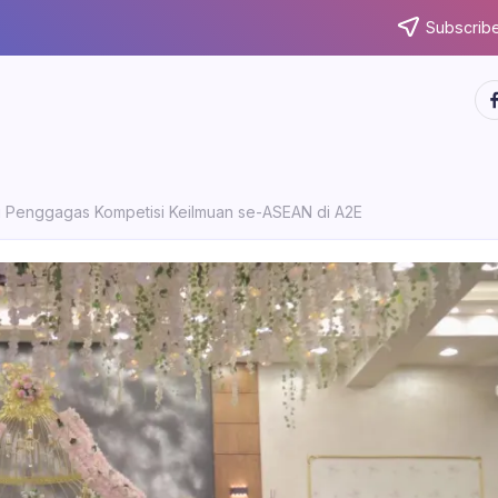
Subscribe
ht
i Penggagas Kompetisi Keilmuan se-ASEAN di A2E