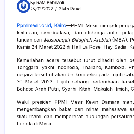
By
Rafa Pebrianti
25/03/2022
2 Min Read
Ppmimesir.or.id, Kairo
—
PPMI Mesir menjadi pengga
keilmuan, seni-budaya, dan olahraga antar pel
tangan dari
Musabaqah Billughah Arabiah
(MBA). Pe
Kamis 24 Maret 2022 di Hall La Rose, Hay Sadis, Ka
Kemeriahan acara tersebut turut dihadiri oleh 
Tenggara, yakni Indonesia, Thailand, Kamboja, Ph
negara tersebut akan berkompetisi pada tujuh ca
30 Maret 2022. Tujuh cabang perlombaan terseb
Bahasa Arab Putri, Syarhil Kitab, Makalah Ilmiah, 
Wakil presiden PPMI Mesir Kevin Damara meny
mengembangkan bakat dan minat mahasiswa asi
silaturhami dan mempererat hubungan persauda
berada di Mesir.