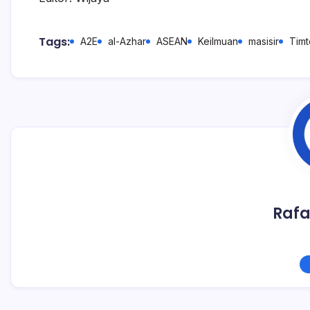
Tags:
A2E
al-Azhar
ASEAN
Keilmuan
masisir
Tim
Rafa