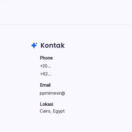
Kontak
Phone
+
20...
+
62...
Email
ppmimesir@
Lokasi
Cairo, Egypt