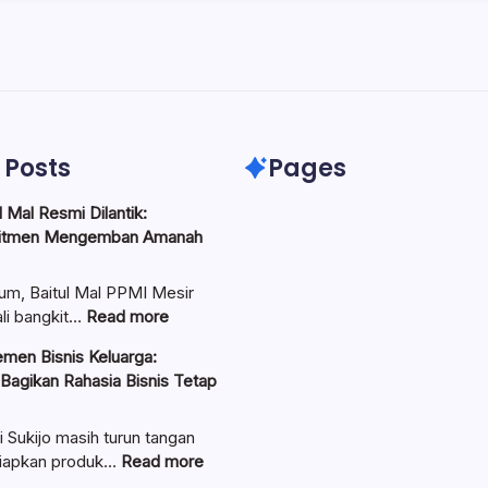
 Posts
Pages
 Mal Resmi Dilantik:
itmen Mengemban Amanah
um, Baitul Mal PPMI Mesir
:
li bangkit…
Read more
Pengurus
men Bisnis Keluarga:
Baitul
 Bagikan Rahasia Bisnis Tetap
Mal
Resmi
Dilantik:
i Sukijo masih turun tangan
Teguhkan
:
iapkan produk…
Read more
Komitmen
Ungkap