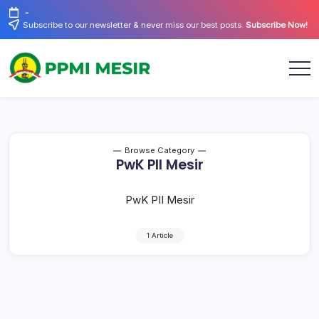
Skip
-
to
Subscribe to our newsletter & never miss our best posts.
Subscribe Now!
content
Official
PPMI
Website
Mesir
Browse Category
PwK PII Mesir
PwK PII Mesir
1 Article