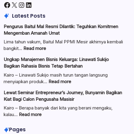
Facebook
X
Instagram
LinkedIn
Latest Posts
Pengurus Baitul Mal Resmi Dilantik: Teguhkan Komitmen
Mengemban Amanah Umat
Lima tahun vakum, Baitul Mal PPMI Mesir akhirnya kembali
:
bangkit…
Read more
Pengurus
Ungkap Manajemen Bisnis Keluarga: Linawati Sukijo
Baitul
Bagikan Rahasia Bisnis Tetap Bertahan
Mal
Resmi
Kairo – Linawati Sukijo masih turun tangan langsung
Dilantik:
:
menyiapkan produk…
Read more
Teguhkan
Ungkap
Lewat Seminar Entrepreneur’s Journey, Bunyamin Bagikan
Komitmen
Manajemen
Kiat Bagi Calon Pengusaha Masisir
Mengemban
Bisnis
Amanah
Keluarga:
Kairo – Berapa banyak dari kita yang berani mengaku,
Umat
Linawati
:
kalau…
Read more
Sukijo
Lewat
Bagikan
Seminar
Pages
Rahasia
Entrepreneur’s