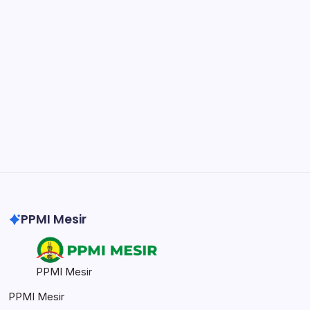
Notion
Organize, track, and collaborate on projects
easily.
DaVinci Resolve 20
Professional video and graphic editing tool.
Illustrator
Create precise vector graphics and illustrations.
Photoshop
Professional image and graphic editing tool.
PPMI Mesir
PPMI Mesir
PPMI Mesir