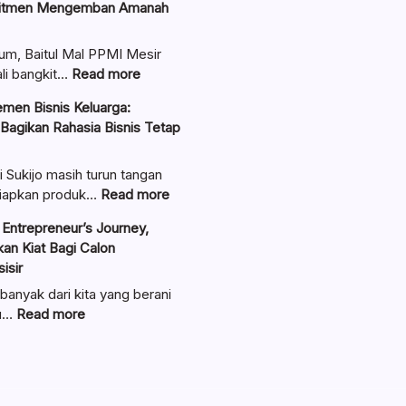
itmen Mengemban Amanah
um, Baitul Mal PPMI Mesir
:
li bangkit…
Read more
Pengurus
men Bisnis Keluarga:
Baitul
 Bagikan Rahasia Bisnis Tetap
Mal
Resmi
Dilantik:
i Sukijo masih turun tangan
Teguhkan
:
iapkan produk…
Read more
Komitmen
Ungkap
Entrepreneur’s Journey,
Mengemban
Manajemen
an Kiat Bagi Calon
Amanah
Bisnis
isir
Umat
Keluarga:
Linawati
banyak dari kita yang berani
Sukijo
:
au…
Read more
Bagikan
Lewat
Rahasia
Seminar
Bisnis
Entrepreneur’s
Tetap
Journey,