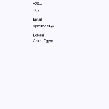
+
20...
+
62...
Email
ppmimesir@
Lokasi
Cairo, Egypt