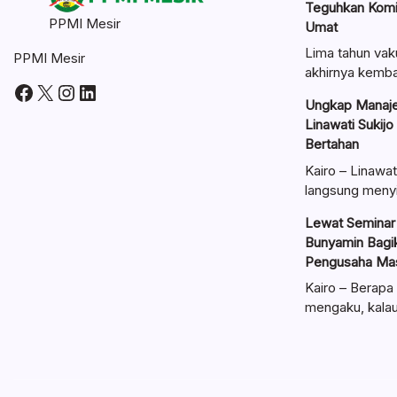
Teguhkan Kom
PPMI Mesir
Umat
Lima tahun vak
PPMI Mesir
akhirnya kemba
Facebook
X
Instagram
LinkedIn
Ungkap Manaje
Linawati Sukijo
Bertahan
Kairo – Linawat
langsung meny
Lewat Seminar 
Bunyamin Bagik
Pengusaha Mas
Kairo – Berapa 
mengaku, kal