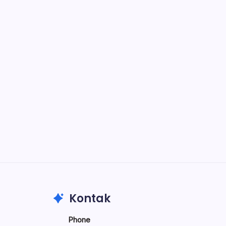
Notion
Organize, track, and collaborate on
projects easily.
DaVinci Resolve 20
Professional video and graphic editing
tool.
Illustrator
Create precise vector graphics and
illustrations.
Photoshop
Professional image and graphic editing
tool.
Kontak
Phone