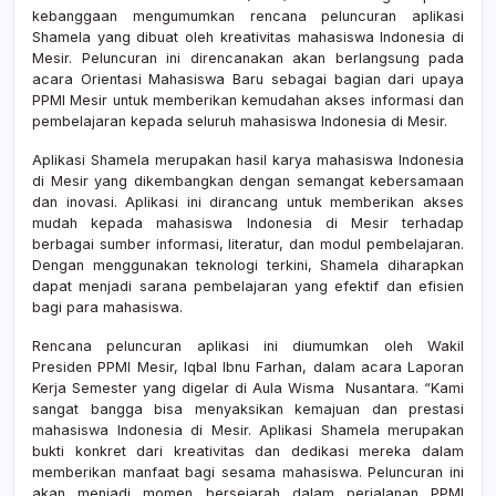
kebanggaan mengumumkan rencana peluncuran aplikasi
Shamela yang dibuat oleh kreativitas mahasiswa Indonesia di
Mesir. Peluncuran ini direncanakan akan berlangsung pada
acara Orientasi Mahasiswa Baru sebagai bagian dari upaya
PPMI Mesir untuk memberikan kemudahan akses informasi dan
pembelajaran kepada seluruh mahasiswa Indonesia di Mesir.
Aplikasi Shamela merupakan hasil karya mahasiswa Indonesia
di Mesir yang dikembangkan dengan semangat kebersamaan
dan inovasi. Aplikasi ini dirancang untuk memberikan akses
mudah kepada mahasiswa Indonesia di Mesir terhadap
berbagai sumber informasi, literatur, dan modul pembelajaran.
Dengan menggunakan teknologi terkini, Shamela diharapkan
dapat menjadi sarana pembelajaran yang efektif dan efisien
bagi para mahasiswa.
Rencana peluncuran aplikasi ini diumumkan oleh Wakil
Presiden PPMI Mesir, Iqbal Ibnu Farhan, dalam acara Laporan
Kerja Semester yang digelar di Aula Wisma Nusantara. “Kami
sangat bangga bisa menyaksikan kemajuan dan prestasi
mahasiswa Indonesia di Mesir. Aplikasi Shamela merupakan
bukti konkret dari kreativitas dan dedikasi mereka dalam
memberikan manfaat bagi sesama mahasiswa. Peluncuran ini
akan menjadi momen bersejarah dalam perjalanan PPMI