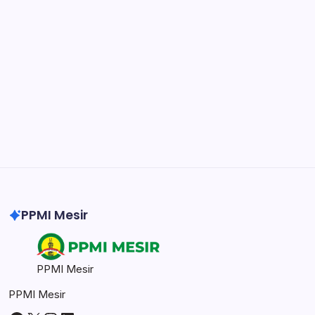
Organize, track, and collaborate on projects
easily.
DaVinci Resolve 20
Professional video and graphic editing tool.
Illustrator
Create precise vector graphics and illustrations.
Photoshop
Professional image and graphic editing tool.
PPMI Mesir
PPMI Mesir
PPMI Mesir