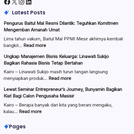
Facebook
X
Instagram
LinkedIn
Latest Posts
Pengurus Baitul Mal Resmi Dilantik: Teguhkan Komitmen
Mengemban Amanah Umat
Lima tahun vakum, Baitul Mal PPMI Mesir akhirnya kembali
:
bangkit…
Read more
Pengurus
Ungkap Manajemen Bisnis Keluarga: Linawati Sukijo
Baitul
Bagikan Rahasia Bisnis Tetap Bertahan
Mal
Resmi
Kairo – Linawati Sukijo masih turun tangan langsung
Dilantik:
:
menyiapkan produk…
Read more
Teguhkan
Ungkap
Lewat Seminar Entrepreneur’s Journey, Bunyamin Bagikan
Komitmen
Manajemen
Kiat Bagi Calon Pengusaha Masisir
Mengemban
Bisnis
Amanah
Keluarga:
Kairo – Berapa banyak dari kita yang berani mengaku,
Umat
Linawati
:
kalau…
Read more
Sukijo
Lewat
Bagikan
Seminar
Pages
Rahasia
Entrepreneur’s