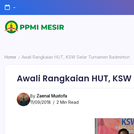
Skip
-
to
content
Official
PPMI
Website
Mesir
Home
Awali Rangkaian HUT, KSW Gelar Turnamen Badminton
/
Awali Rangkaian HUT, KSW
By
Zaenal Mustofa
11/09/2018
2 Min Read