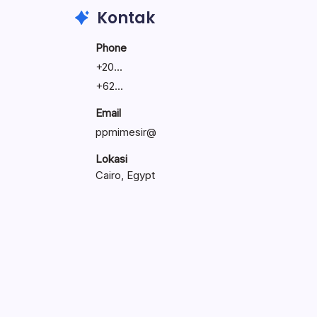
Kontak
Phone
+
20...
+
62...
Email
ppmimesir@
Lokasi
Cairo, Egypt