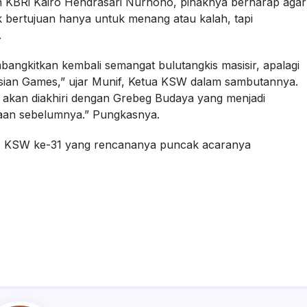
n KBRi Kairo Hendrasari Nurhono, pihaknya berharap agar
k bertujuan hanya untuk menang atau kalah, tapi
.
mbangkitkan kembali semangat bulutangkis masisir, apalagi
 Asian Games,” ujar Munif, Ketua KSW dalam sambutannya.
n akan diakhiri dengan Grebeg Budaya yang menjadi
aan sebelumnya.” Pungkasnya.
T KSW ke-31 yang rencananya puncak acaranya