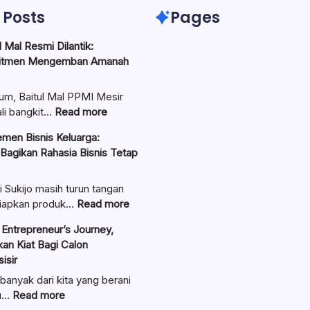
 Posts
Pages
 Mal Resmi Dilantik:
itmen Mengemban Amanah
um, Baitul Mal PPMI Mesir
:
li bangkit…
Read more
Pengurus
men Bisnis Keluarga:
Baitul
 Bagikan Rahasia Bisnis Tetap
Mal
Resmi
Dilantik:
i Sukijo masih turun tangan
Teguhkan
:
iapkan produk…
Read more
Komitmen
Ungkap
Entrepreneur’s Journey,
Mengemban
Manajemen
an Kiat Bagi Calon
Amanah
Bisnis
isir
Umat
Keluarga:
Linawati
banyak dari kita yang berani
Sukijo
:
au…
Read more
Bagikan
Lewat