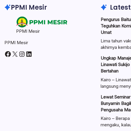
PPMI Mesir
Latest
Pengurus Baitul
Teguhkan Kom
PPMI Mesir
Umat
Lima tahun vak
PPMI Mesir
akhirnya kemba
Facebook
X
Instagram
LinkedIn
Ungkap Manaje
Linawati Sukijo
Bertahan
Kairo – Linawat
langsung meny
Lewat Seminar 
Bunyamin Bagik
Pengusaha Mas
Kairo – Berapa 
mengaku, kal