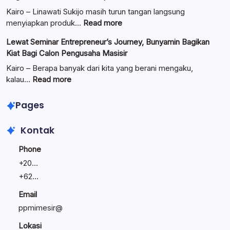
Resmi
Kairo – Linawati Sukijo masih turun tangan langsung
Dilantik:
:
menyiapkan produk…
Read more
Teguhkan
Ungkap
Lewat Seminar Entrepreneur’s Journey, Bunyamin Bagikan
Komitmen
Manajemen
Kiat Bagi Calon Pengusaha Masisir
Mengemban
Bisnis
Amanah
Keluarga:
Kairo – Berapa banyak dari kita yang berani mengaku,
Umat
Linawati
:
kalau…
Read more
Sukijo
Lewat
Bagikan
Seminar
Pages
Rahasia
Entrepreneur’s
Bisnis
Journey,
Kontak
Tetap
Bunyamin
Bertahan
Bagikan
Phone
Kiat
+
20...
Bagi
+
62...
Calon
Pengusaha
Email
Masisir
ppmimesir@
Lokasi