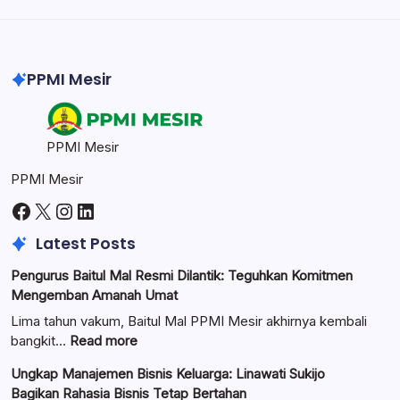
Professional image and graphic editing tool.
PPMI Mesir
PPMI Mesir
PPMI Mesir
Facebook
X
Instagram
LinkedIn
Latest Posts
Pengurus Baitul Mal Resmi Dilantik: Teguhkan Komitmen
Mengemban Amanah Umat
Lima tahun vakum, Baitul Mal PPMI Mesir akhirnya kembali
:
bangkit…
Read more
Pengurus
Ungkap Manajemen Bisnis Keluarga: Linawati Sukijo
Baitul
Bagikan Rahasia Bisnis Tetap Bertahan
Mal